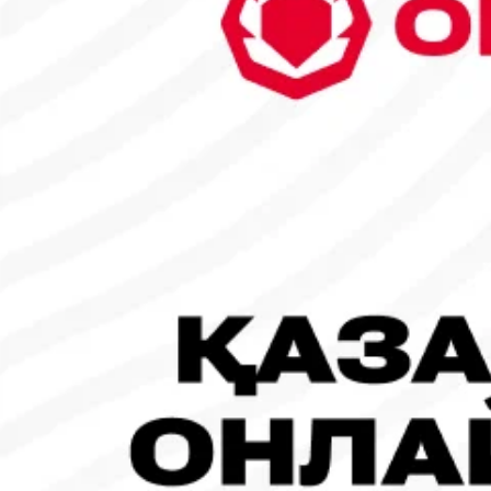
1
2
3
4
5
6
7
8
9
10
11
12
13
14
15
16
17
18
19
20
21
22
23
24
25
26
27
28
29
30
1
2
3
Популярные новости
#Футбол
#FIFA World Cup 2026
Испания - Аргентина: Прямая трансляция!
19.07.2026, 09:00
#Футбол
#FIFA World Cup 2026
Франция - Испания: Прямая трансляция!
14.07.2026, 14:00
#Футбол
Сборная Франции обновила эмблему вместе с назначением ново
30.07.2026, 16:00
Робопёс-полицейский стал одной из главных звезд турнира
31.07.2026, 16:45
#Футбол
Все 41 член КОНКАКАФ выступили против инициативы Инф
31.07.2026, 12:00