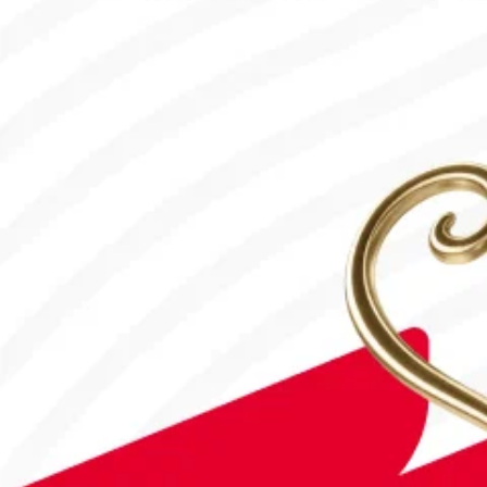
#Футбол
Дастан Сатпаев забил первый гол за «Челси»!
28.07.2026, 16:50
Франция – Англия: Прямая трансляция!
18.07.2026, 10:00
#Футбол
#FIFA World Cup 2026
Англия - Аргентина: Прямая трансляция!
15.07.2026, 16:00
#Футбол
#FIFA World Cup 2026
«Кайрат» вышел в третий квалификационный раунд Лиги чем
30.07.2026, 10:00
#Футбол
В Астане откроется Paris Saint-Germain Academy!
04.08.2026, 16:40