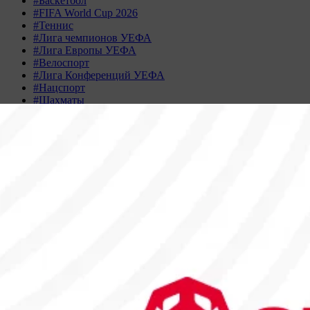
#Баскетбол
#FIFA World Cup 2026
#Теннис
#Лига чемпионов УЕФА
#Лига Европы УЕФА
#Велоспорт
#Лига Конференций УЕФА
#Нацспорт
#Шахматы
Новости не найдены
Архив новостей
АПРЕЛЬ 2026
Пн
Вт
Ср
Чт
Пт
Сб
Вс
30
31