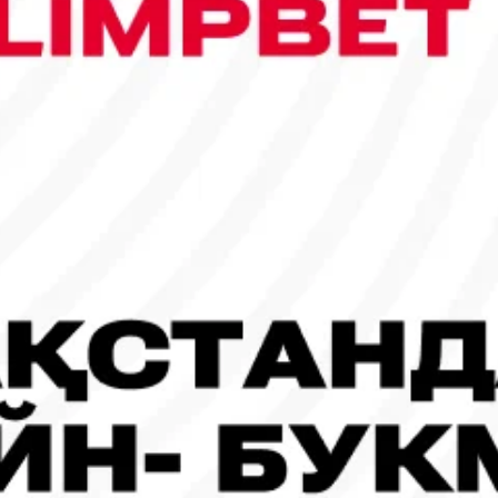
го главного тренера
антино