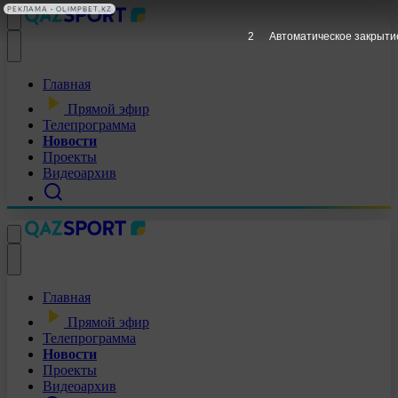
РЕКЛАМА • OLIMPBET.KZ
1
Автоматическое закрыти
Главная
Прямой эфир
Телепрограмма
Новости
Проекты
Видеоархив
Главная
Прямой эфир
Телепрограмма
Новости
Проекты
Видеоархив