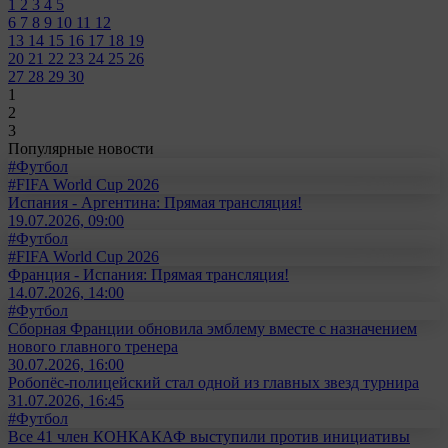
1
2
3
4
5
6
7
8
9
10
11
12
13
14
15
16
17
18
19
20
21
22
23
24
25
26
27
28
29
30
1
2
3
Популярные новости
#Футбол
#FIFA World Cup 2026
Испания - Аргентина: Прямая трансляция!
19.07.2026, 09:00
#Футбол
#FIFA World Cup 2026
Франция - Испания: Прямая трансляция!
14.07.2026, 14:00
#Футбол
Сборная Франции обновила эмблему вместе с назначением
нового главного тренера
30.07.2026, 16:00
Робопёс-полицейский стал одной из главных звезд турнира
31.07.2026, 16:45
#Футбол
Все 41 член КОНКАКАФ выступили против инициативы