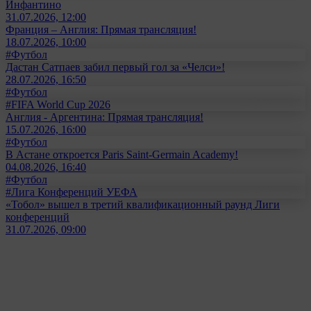
Инфантино
31.07.2026, 12:00
Франция – Англия: Прямая трансляция!
18.07.2026, 10:00
#Футбол
Дастан Сатпаев забил первый гол за «Челси»!
28.07.2026, 16:50
#Футбол
#FIFA World Cup 2026
Англия - Аргентина: Прямая трансляция!
15.07.2026, 16:00
#Футбол
В Астане откроется Paris Saint-Germain Academy!
04.08.2026, 16:40
#Футбол
#Лига Конференций УЕФА
«Тобол» вышел в третий квалификационный раунд Лиги
конференций
31.07.2026, 09:00