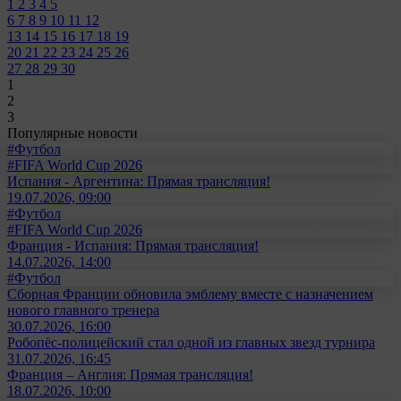
1
2
3
4
5
6
7
8
9
10
11
12
13
14
15
16
17
18
19
20
21
22
23
24
25
26
27
28
29
30
1
2
3
Популярные новости
#Футбол
#FIFA World Cup 2026
Испания - Аргентина: Прямая трансляция!
19.07.2026, 09:00
#Футбол
#FIFA World Cup 2026
Франция - Испания: Прямая трансляция!
14.07.2026, 14:00
#Футбол
Сборная Франции обновила эмблему вместе с назначением
нового главного тренера
30.07.2026, 16:00
Робопёс-полицейский стал одной из главных звезд турнира
31.07.2026, 16:45
Франция – Англия: Прямая трансляция!
18.07.2026, 10:00