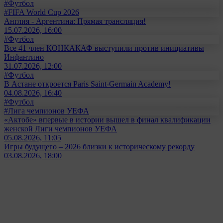
#Футбол
#FIFA World Cup 2026
Англия - Аргентина: Прямая трансляция!
15.07.2026, 16:00
#Футбол
Все 41 член КОНКАКАФ выступили против инициативы
Инфантино
31.07.2026, 12:00
#Футбол
В Астане откроется Paris Saint-Germain Academy!
04.08.2026, 16:40
#Футбол
#Лига чемпионов УЕФА
«Актобе» впервые в истории вышел в финал квалификации
женской Лиги чемпионов УЕФА
05.08.2026, 11:05
Игры будущего – 2026 близки к историческому рекорду
03.08.2026, 18:00