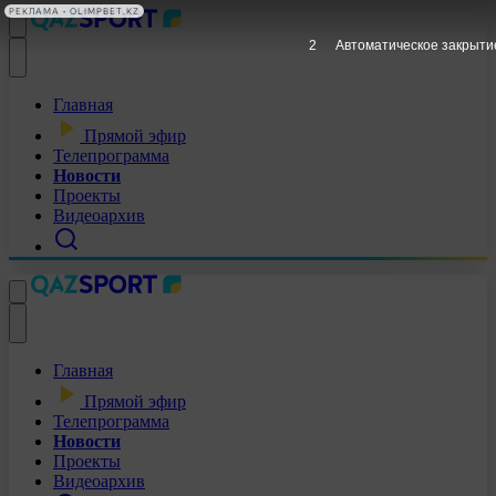
РЕКЛАМА • OLIMPBET.KZ
1
Автоматическое закрыти
Главная
Прямой эфир
Телепрограмма
Новости
Проекты
Видеоархив
Главная
Прямой эфир
Телепрограмма
Новости
Проекты
Видеоархив