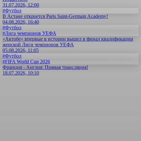
31.07.2026, 12:00
#Футбол
В Астане откроется Paris Saint-Germain Academy!
04.08.2026, 16:40
#Футбол
#Лига чемпионов УЕФА
«Актобе» впервые в истории вышел в финал квалификации
женской Лиги чемпионов УЕФА
05.08.2026, 11:05
#Футбол
#FIFA World Cup 2026
Франция - Англия: Прямая трансляция!
18.07.2026, 10:10