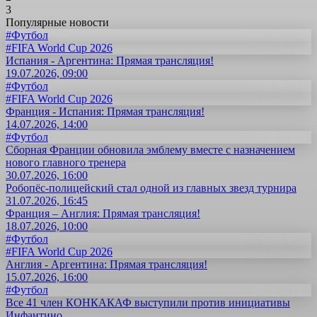
3
Популярные новости
#Футбол
#FIFA World Cup 2026
Испания - Аргентина: Прямая трансляция!
19.07.2026, 09:00
#Футбол
#FIFA World Cup 2026
Франция - Испания: Прямая трансляция!
14.07.2026, 14:00
#Футбол
Сборная Франции обновила эмблему вместе с назначением
нового главного тренера
30.07.2026, 16:00
Робопёс-полицейский стал одной из главных звезд турнира
31.07.2026, 16:45
Франция – Англия: Прямая трансляция!
18.07.2026, 10:00
#Футбол
#FIFA World Cup 2026
Англия - Аргентина: Прямая трансляция!
15.07.2026, 16:00
#Футбол
Все 41 член КОНКАКАФ выступили против инициативы
Инфантино