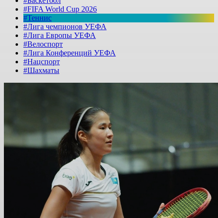
#Баскетбол
#FIFA World Cup 2026
#Теннис
#Лига чемпионов УЕФА
#Лига Европы УЕФА
#Велоспорт
#Лига Конференций УЕФА
#Нацспорт
#Шахматы