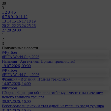
30
31
1
2
3
4
5
6
7
8
9
10
11
12
13
14
15
16
17
18
19
20
21
22
23
24
25
26
27
28
29
30
1
2
3
Популярные новости
#Футбол
#FIFA World Cup 2026
Испания - Аргентина: Прямая трансляция!
19.07.2026, 09:00
#Футбол
#FIFA World Cup 2026
Франция - Испания: Прямая трансляция!
14.07.2026, 14:00
#Футбол
Сборная Франции обновила эмблему вместе с назначением
нового главного тренера
30.07.2026, 16:00
Робопёс-полицейский стал одной из главных звезд турнира
31.07.2026, 16:45