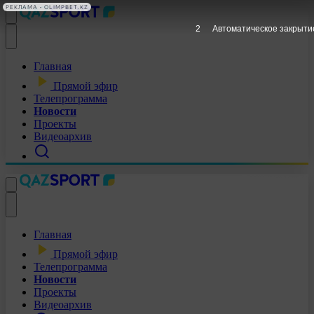
РЕКЛАМА • OLIMPBET.KZ
1
Автоматическое закрыти
Главная
Прямой эфир
Телепрограмма
Новости
Проекты
Видеоархив
Главная
Прямой эфир
Телепрограмма
Новости
Проекты
Видеоархив