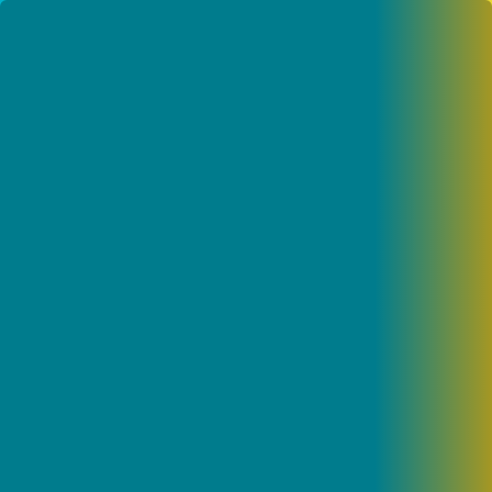
Главная
Прямой эфир
Телепрограмма
Новости
Проекты
Видеоархив
Главная
Прямой эфир
Телепрограмма
Новости
Проекты
Видеоархив