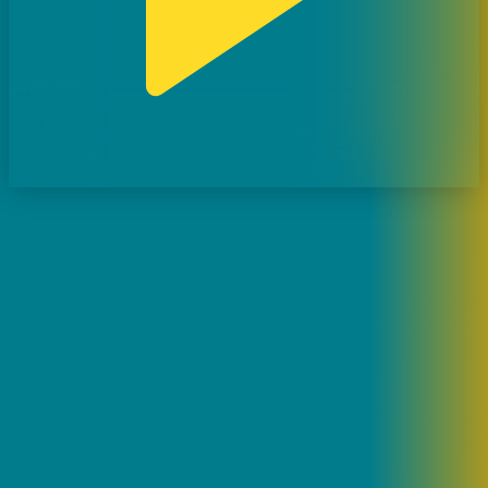
Кәсіпқой бокс: Фируза Шарипова - Милена Колева (АНОНС)
21.08.2017, 05:30