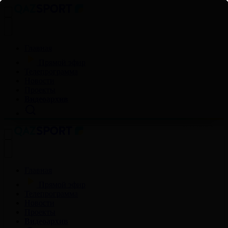
Главная
Прямой эфир
Телепрограмма
Новости
Проекты
Видеоархив
Главная
Прямой эфир
Телепрограмма
Новости
Проекты
Видеоархив