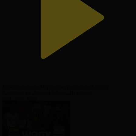
Матч қарсаңында І Студиялық бағдарлама І УЕФА
Конференция Лигасы І Тобыл – Паневежис
30.07.2026, 19:25