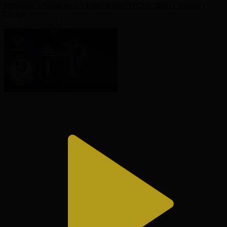
Испания - Аргентина І FIFA WORLD CUP 2026 І Финал І
Обзор
20.07.2026, 04:44