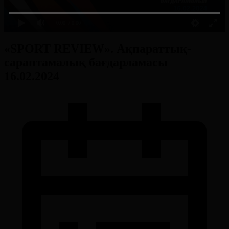
0:00
/ 0:00
«SPORT REVIEW». Ақпараттық-
сараптамалық бағдарламасы
16.02.2024