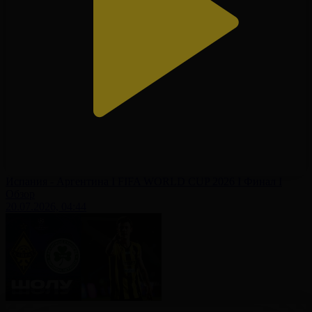
Испания - Аргентина І FIFA WORLD CUP 2026 І Финал І
Обзор
20.07.2026, 04:44