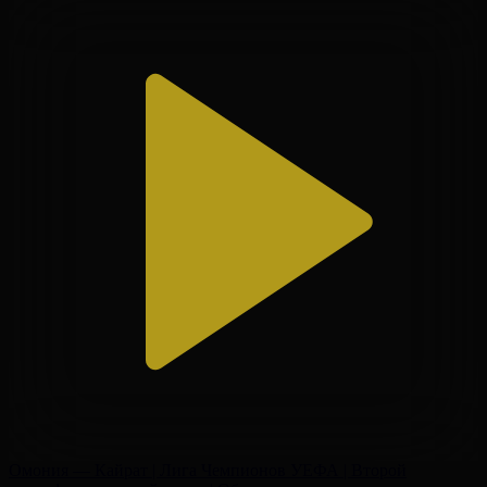
Омония — Кайрат | Лига Чемпионов УЕФА | Второй