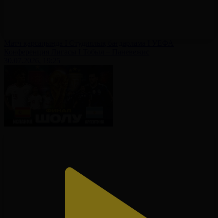
Матч қарсаңында І Студиялық бағдарлама І УЕФА
Конференция Лигасы І Тобыл – Паневежис
30.07.2026, 19:25