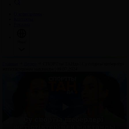
О корпорации
Контакты
Реклама
Язык
Главная
Видео
СПОРТты ТАҢда | Су спорты шеберлері
жетістіктерімен мақтанды | 09.07.2024