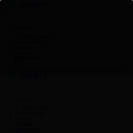
Главная
Прямой эфир
Телепрограмма
Новости
Проекты
Видеоархив
Главная
Прямой эфир
Телепрограмма
Новости
Проекты
Видеоархив