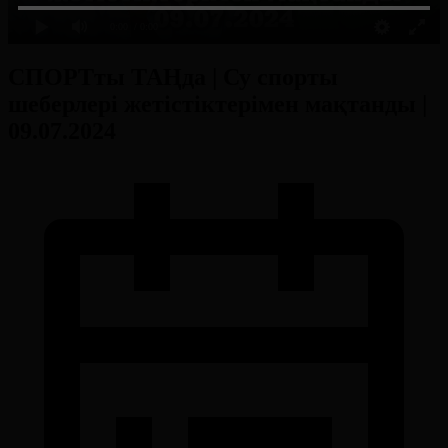
0:00
/ 0:00
СПОРТты ТАҢда | Су спорты
шеберлері жетістіктерімен мақтанды |
09.07.2024