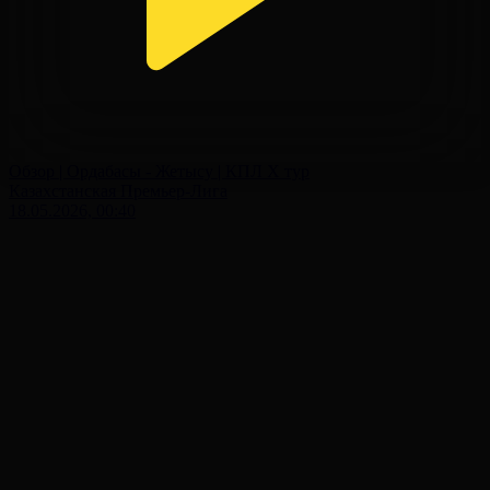
Обзор | Ордабасы - Жетысу | КПЛ X тур
Казахстанская Премьер-Лига
18.05.2026, 00:40