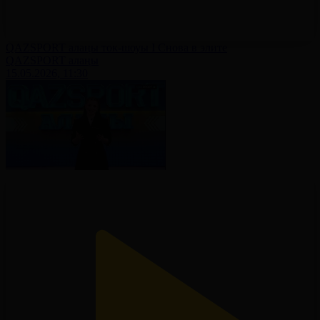
QAZSPORT алаңы ток-шоуы І Снова в элите
QAZSPORT алаңы
15.05.2026, 11:30