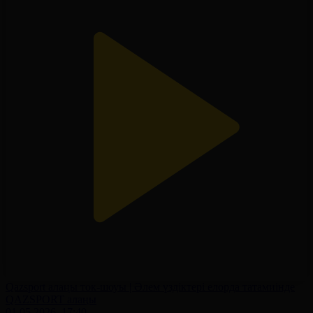
Qazsport алаңы ток-шоуы | Әлем үздіктері елорда татамиінде
QAZSPORT алаңы
01.05.2026, 17:40