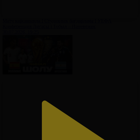
Матч қарсаңында І Студиялық бағдарлама І УЕФА
Конференция Лигасы І Тобыл – Паневежис
30.07.2026, 19:25