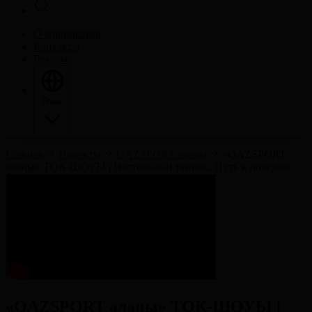
О корпорации
Контакты
Реклама
Язык
Главная
Проекты
QAZSPORT алаңы
«QAZSPORT
алаңы» ТОК-ШОУЫ | Настольный теннис. Путь к победам
«QAZSPORT алаңы» ТОК-ШОУЫ |