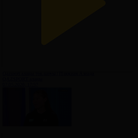
Qazsport алаңы ток-шоуы | Пляжная Азиада
QAZSPORT алаңы
07.05.2026, 17:57