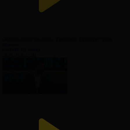
Qazsport алаңы ток-шоуы | Таеквондо. Қазақстан тұғыр
биігінде
QAZSPORT алаңы
24.04.2026, 11:00