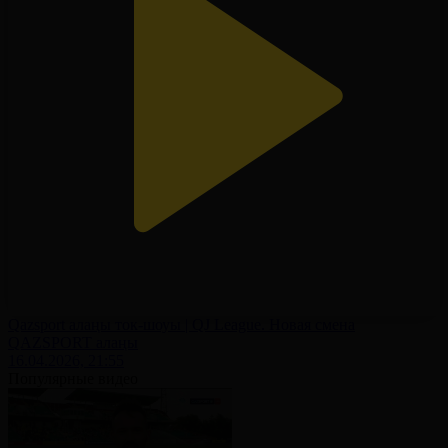
Qazsport алаңы ток-шоуы | QJ League. Новая смена
QAZSPORT алаңы
16.04.2026, 21:55
Популярные видео