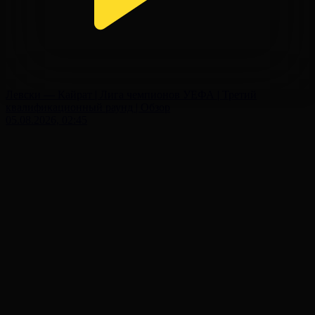
Левски — Кайрат | Лига чемпионов УЕФА | Третий
квалификационный раунд | Обзор
05.08.2026, 02:45