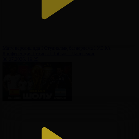
Матч қарсаңында І Студиялық бағдарлама І УЕФА
Конференция Лигасы І Тобыл – Паневежис
30.07.2026, 19:25