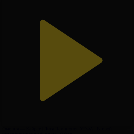
Омония — Кайрат | Лига Чемпионов УЕФА | Второй