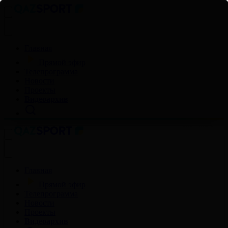
Главная
Прямой эфир
Телепрограмма
Новости
Проекты
Видеоархив
Главная
Прямой эфир
Телепрограмма
Новости
Проекты
Видеоархив