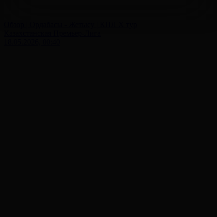
Обзор | Ордабасы - Жетысу | КПЛ X тур
Казахстанская Премьер-Лига
18.05.2026, 00:40