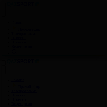
Главная
Прямой эфир
Телепрограмма
Новости
Проекты
Видеоархив
Главная
Прямой эфир
Телепрограмма
Новости
Проекты
Видеоархив