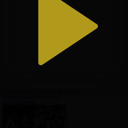
Обзор | Ордабасы - Жетысу | КПЛ X тур
Казахстанская Премьер-Лига
18.05.2026, 00:40