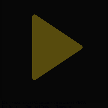
Матч қарсаңында І Студиялық бағдарлама І УЕФА
Конференция Лигасы І Тобыл – Паневежис