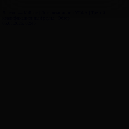
Левски — Кайрат | Лига чемпионов УЕФА | Третий
квалификационный раунд | Обзор
05.08.2026, 02:45