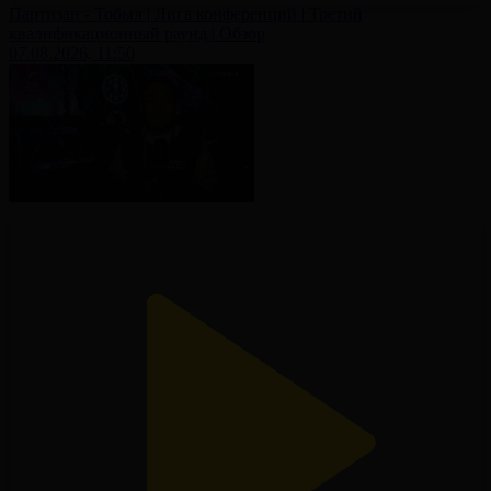
Партизан - Тобыл | Лига конференций | Третий
квалификационный раунд | Обзор
07.08.2026, 11:50