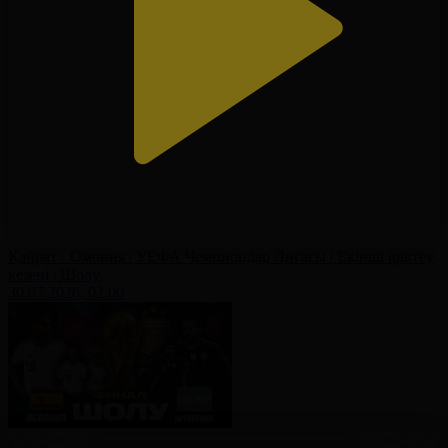
Қайрат - Омония | УЕФА Чемпиондар Лигасы | Екінші іріктеу
кезеңі | Шолу
30.07.2026, 02:00