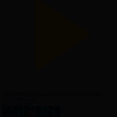
QAZSPORT алаңы ток-шоуы І Ұлттық ат спорт түрлері
QAZSPORT алаңы
21.05.2026, 18:50