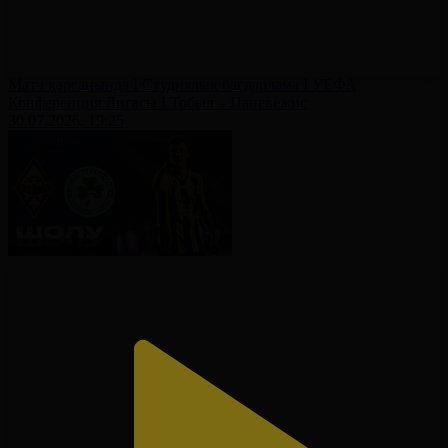
Матч қарсаңында І Студиялық бағдарлама І УЕФА
Конференция Лигасы І Тобыл – Паневежис
30.07.2026, 19:25