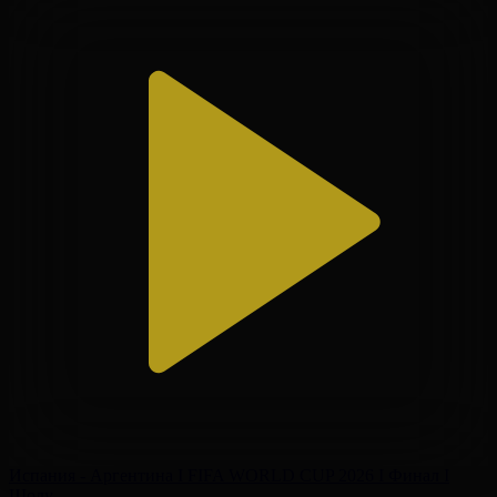
Испания - Аргентина І FIFA WORLD CUP 2026 І Финал І
Шолу