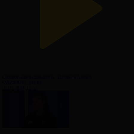
Qazsport алаңы ток-шоуы | Пляжная Азиада
QAZSPORT алаңы
07.05.2026, 17:57