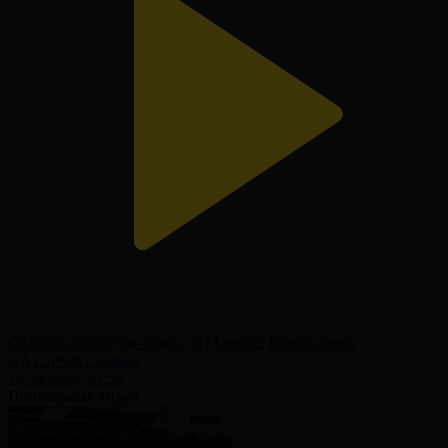
Qazsport алаңы ток-шоуы | QJ League. Новая смена
QAZSPORT алаңы
16.04.2026, 21:55
Популярные видео