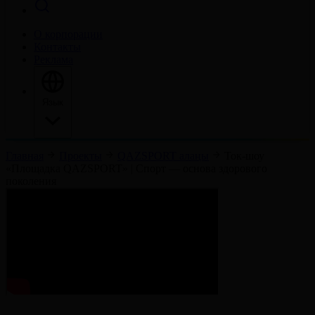
О корпорации
Контакты
Реклама
Язык
Главная
Проекты
QAZSPORT алаңы
Ток-шоу
«Площадка QAZSPORT» | Спорт — основа здорового
поколения