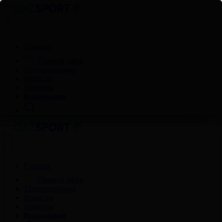
Главная
Прямой эфир
Телепрограмма
Новости
Проекты
Видеоархив
Главная
Прямой эфир
Телепрограмма
Новости
Проекты
Видеоархив