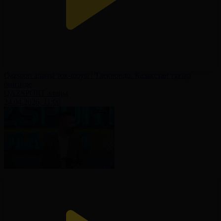
Qazsport алаңы ток-шоуы | Таеквондо. Қазақстан тұғыр
биігінде
QAZSPORT алаңы
24.04.2026, 11:00