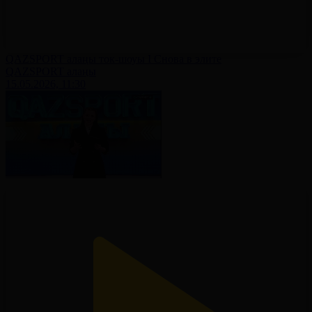
QAZSPORT алаңы ток-шоуы І Снова в элите
QAZSPORT алаңы
15.05.2026, 11:30