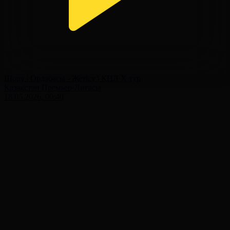
Шолу | Ордабасы - Жетісу | ҚПЛ X тур
Қазақстан Премьер-Лигасы
18.05.2026, 00:40