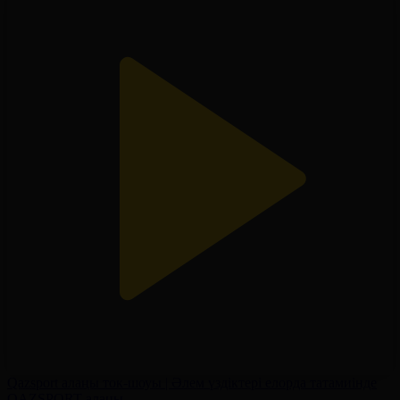
Qazsport алаңы ток-шоуы | Әлем үздіктері елорда татамиінде
QAZSPORT алаңы