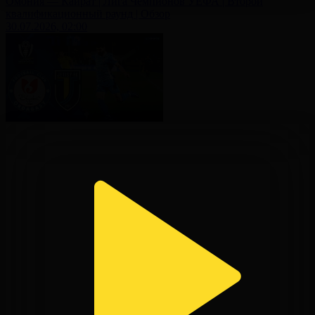
Омония — Кайрат | Лига Чемпионов УЕФА | Второй
квалификационный раунд | Обзор
30.07.2026, 02:00