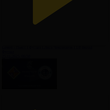
Семей - Пьяст І Футзал І Лига Чемпионов І 1/8 финал
Футзал
25.11.2025, 00:50