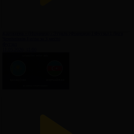
Картахена – (Испания) - Этуаль (Франция) I Футзал I Лига
Чемпионов I игра за 3 место
Футзал
11.05.2026, 11:00