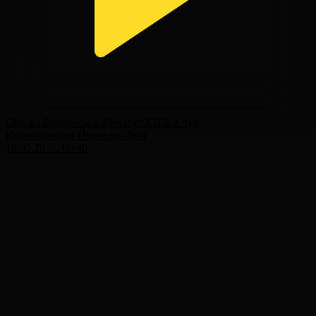
Обзор | Ордабасы - Жетысу | КПЛ X тур
Казахстанская Премьер-Лига
18.05.2026, 00:40