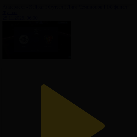
Андерлехт - Кайрат І Футзал І Лига Чемпионов І 1/8 финал
Футзал
25.11.2025, 06:00