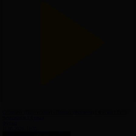
Спортинг (Португалия) - Пальма (Испания) І Футзал І Лига
Чемпионов І Финал
Футзал
11.05.2026, 11:35