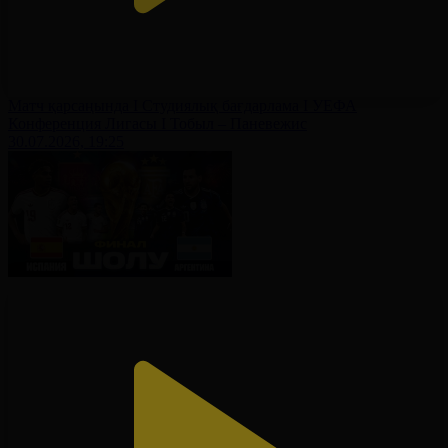
Матч қарсаңында І Студиялық бағдарлама І УЕФА
Конференция Лигасы І Тобыл – Паневежис
30.07.2026, 19:25