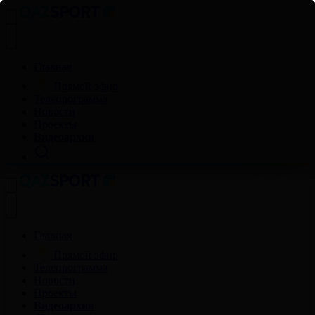
Главная
Прямой эфир
Телепрограмма
Новости
Проекты
Видеоархив
Главная
Прямой эфир
Телепрограмма
Новости
Проекты
Видеоархив