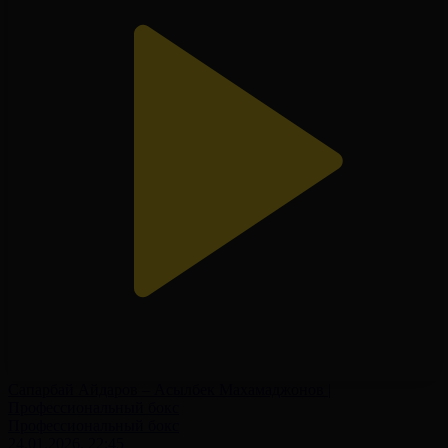
Сапарбай Айдаров – Асылбек Махамаджонов |
Профессиональный бокс
Профессиональный бокс
24.01.2026, 22:45