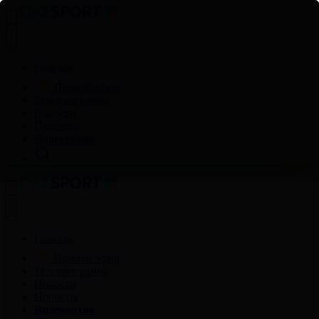
Главная
Прямой эфир
Телепрограмма
Новости
Проекты
Видеоархив
Главная
Прямой эфир
Телепрограмма
Новости
Проекты
Видеоархив