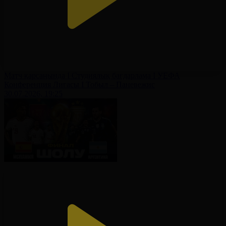
Матч қарсаңында І Студиялық бағдарлама І УЕФА
Конференция Лигасы І Тобыл – Паневежис
30.07.2026, 19:25