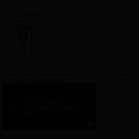
О корпорации
Контакты
Реклама
Язык
Главная
Проекты
Профессиональный бокс
Саматали
Толтаев — Абдулазизбек Нажмиддинов | Профессиональный
бокс | UBO World Title Fight