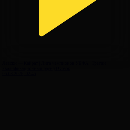
Левски — Кайрат | Лига чемпионов УЕФА | Третий
квалификационный раунд | Обзор
05.08.2026, 02:45