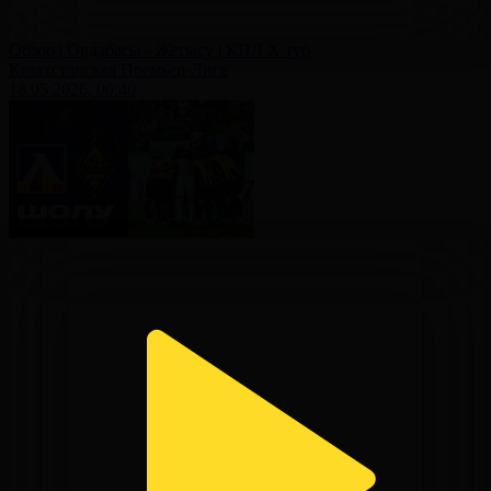
Обзор | Ордабасы - Жетысу | КПЛ X тур
Казахстанская Премьер-Лига
18.05.2026, 00:40