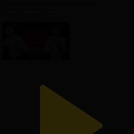
Нығматулла Молдашев – Қайсар Нұрымбетов |
Профессиональный бокс
Профессиональный бокс
26.01.2026, 15:44