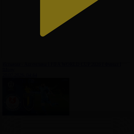
Испания - Аргентина І FIFA WORLD CUP 2026 І Финал І
Шолу
20.07.2026, 04:44