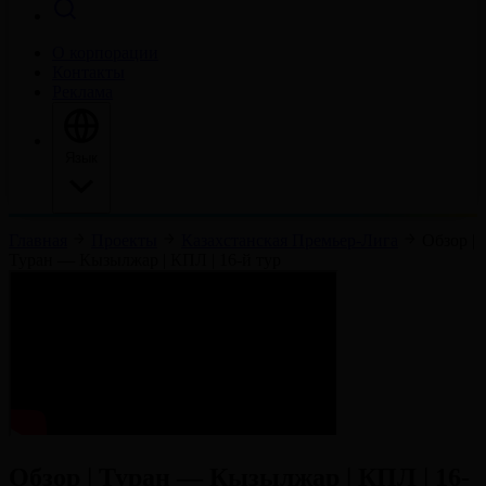
О корпорации
Контакты
Реклама
Язык
Главная
Проекты
Казахстанская Премьер-Лига
Обзор |
Туран — Кызылжар | КПЛ | 16-й тур
Обзор | Туран — Кызылжар | КПЛ | 16-