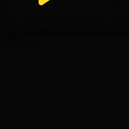
Левски - Қайрат | УЕФА Чемпиондар Лигасы | Үшінші іріктеу
кезеңі | Шолу
05.08.2026, 02:45