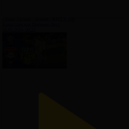
Обзор| Актобе - Атырау | КПЛ X тур
Казахстанская Премьер-Лига
18.05.2026, 00:32