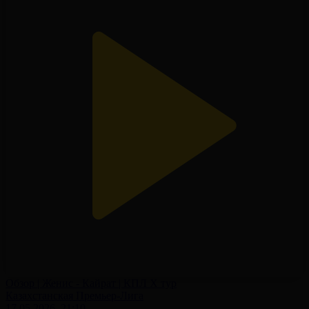
Обзор | Женис - Кайрат | КПЛ X тур
Казахстанская Премьер-Лига
17.05.2026, 21:10