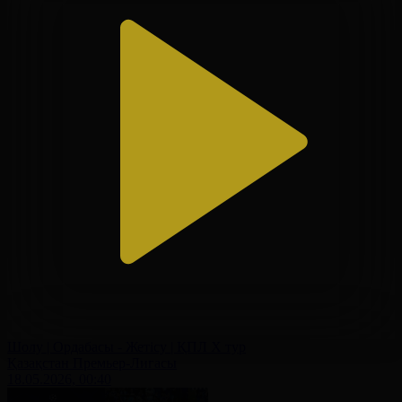
Шолу | Ордабасы - Жетісу | ҚПЛ X тур
Қазақстан Премьер-Лигасы
18.05.2026, 00:40