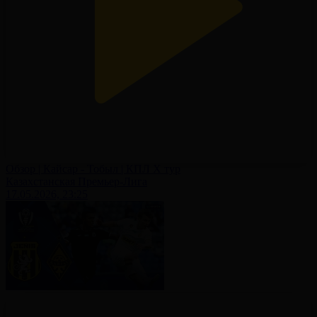
Обзор | Кайсар - Тобыл | КПЛ X тур
Казахстанская Премьер-Лига
17.05.2026, 23:25