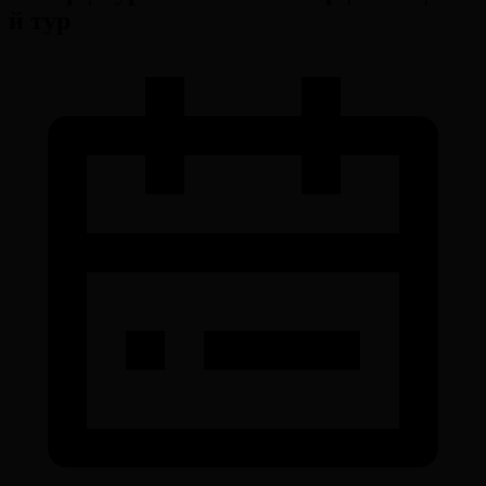
й тур