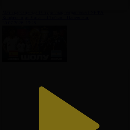
Матч қарсаңында І Студиялық бағдарлама І УЕФА
Конференция Лигасы І Тобыл – Паневежис
30.07.2026, 19:25