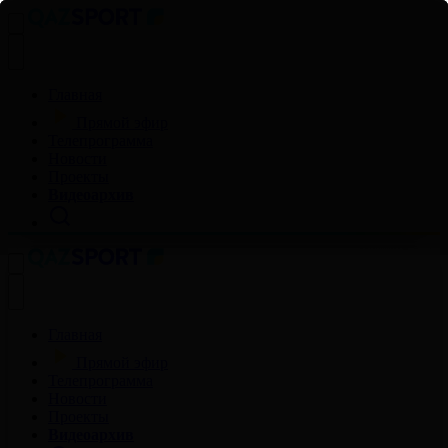
Главная
Прямой эфир
Телепрограмма
Новости
Проекты
Видеоархив
Главная
Прямой эфир
Телепрограмма
Новости
Проекты
Видеоархив