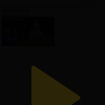
Брюгге - Барселона | ЧЛ | Жалпы кезең | Шолу
Лига Чемпионов
06.11.2025, 03:28