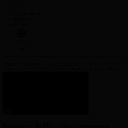
О корпорации
Контакты
Реклама
Язык
Главная
Проекты
Лига Чемпионов
Кайрат — КуПС |
Лига чемпионов УЕФА | Квалификационный раунд | Обзор
Кайрат — КуПС | Лига чемпионов