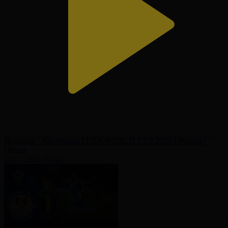
Испания - Аргентина І FIFA WORLD CUP 2026 І Финал І
Обзор
20.07.2026, 04:44