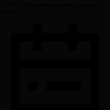
УЕФА | Квалификационный раунд |
Обзор