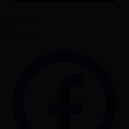
29.07.2025 14:23
Проект
Лига Чемпионов
Поделиться