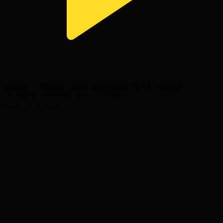
Левски — Кайрат | Лига чемпионов УЕФА | Третий
квалификационный раунд | Обзор
05.08.2026, 02:45