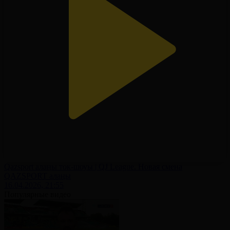
Qazsport алаңы ток-шоуы | QJ League. Новая смена
QAZSPORT алаңы
16.04.2026, 21:55
Популярные видео