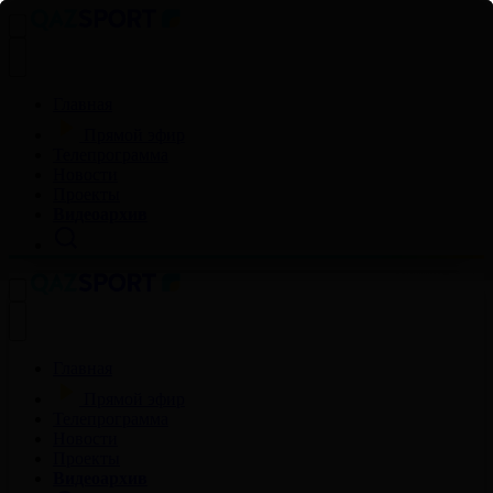
Главная
Прямой эфир
Телепрограмма
Новости
Проекты
Видеоархив
Главная
Прямой эфир
Телепрограмма
Новости
Проекты
Видеоархив