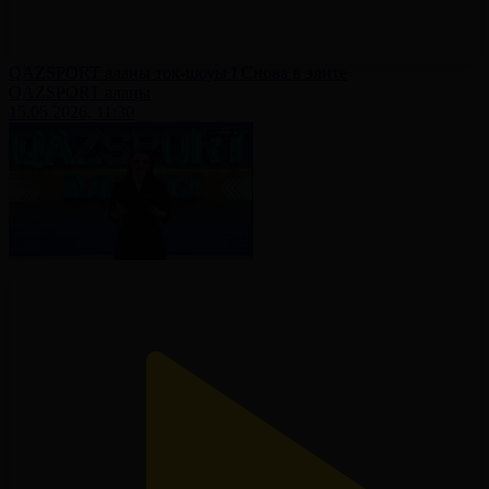
QAZSPORT алаңы ток-шоуы І Снова в элите
QAZSPORT алаңы
15.05.2026, 11:30