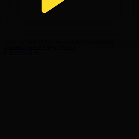
Левски — Кайрат | Лига чемпионов УЕФА | Третий
квалификационный раунд | Обзор
05.08.2026, 02:45