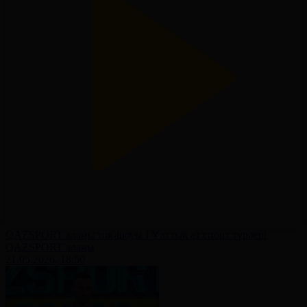
QAZSPORT алаңы ток-шоуы І Ұлттық ат спорт түрлері
QAZSPORT алаңы
21.05.2026, 18:50