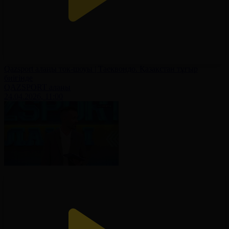
Qazsport алаңы ток-шоуы | Таеквондо. Қазақстан тұғыр
биігінде
QAZSPORT алаңы
24.04.2026, 11:00