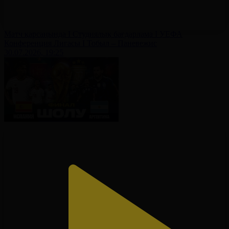
Матч қарсаңында І Студиялық бағдарлама І УЕФА
Конференция Лигасы І Тобыл – Паневежис
30.07.2026, 19:25