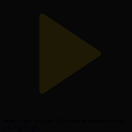
Qazsport алаңы ток-шоуы | Әлем үздіктері елорда татамиінде
QAZSPORT алаңы
01.05.2026, 17:40