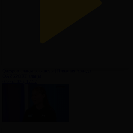
Qazsport алаңы ток-шоуы | Пляжная Азиада
QAZSPORT алаңы
07.05.2026, 17:57