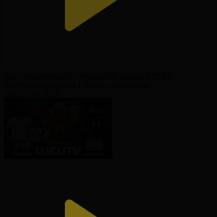
Матч қарсаңында І Студиялық бағдарлама І УЕФА
Конференция Лигасы І Тобыл – Паневежис
30.07.2026, 19:25