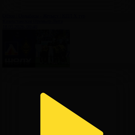
Обзор | Ордабасы - Жетысу | КПЛ X тур
Казахстанская Премьер-Лига
18.05.2026, 00:40