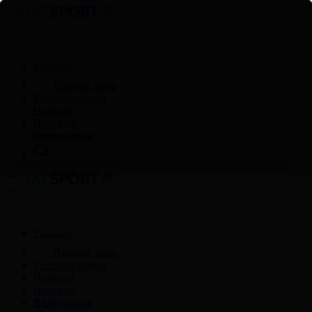
Главная
Прямой эфир
Телепрограмма
Новости
Проекты
Видеоархив
Главная
Прямой эфир
Телепрограмма
Новости
Проекты
Видеоархив