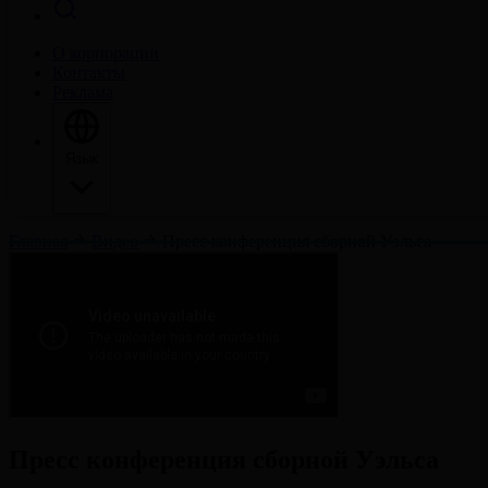
О корпорации
Контакты
Реклама
Язык
Главная
Видео
Пресс конференция сборной Уэльса
Пресс конференция сборной Уэльса