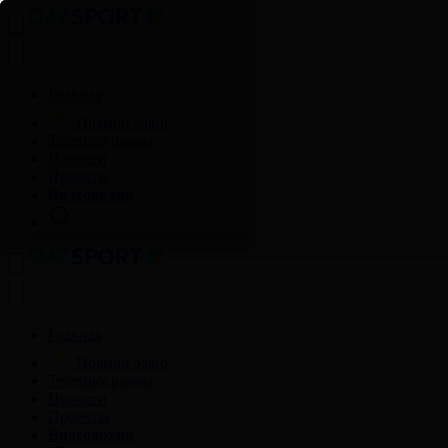
Главная
Прямой эфир
Телепрограмма
Новости
Проекты
Видеоархив
Главная
Прямой эфир
Телепрограмма
Новости
Проекты
Видеоархив