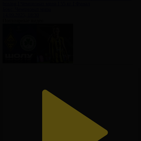
boxing І Чемпионат мира І 55 кг І Финал
Бокс. Чемпионат мира
14.09.2025, 18:30
Популярные видео