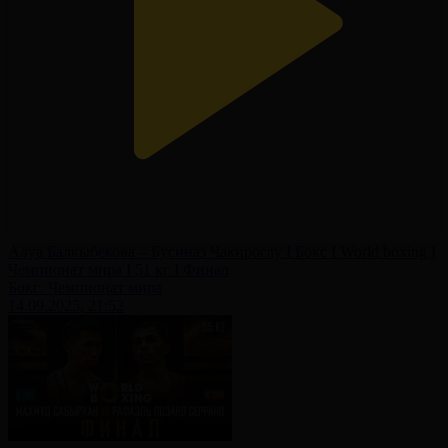
Алуа Балкыбекова – Бусиназ Чакироглу І Бокс І World boxing І
Чемпионат мира І 51 кг І Финал
Бокс. Чемпионат мира
14.09.2025, 21:52