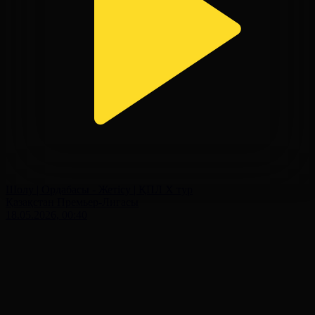
Шолу | Ордабасы - Жетісу | ҚПЛ X тур
Қазақстан Премьер-Лигасы
18.05.2026, 00:40