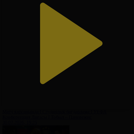
Матч қарсаңында І Студиялық бағдарлама І УЕФА
Конференция Лигасы І Тобыл – Паневежис
30.07.2026, 19:25