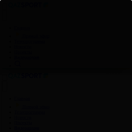
Главная
Прямой эфир
Телепрограмма
Новости
Проекты
Видеоархив
Главная
Прямой эфир
Телепрограмма
Новости
Проекты
Видеоархив