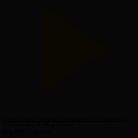
Айбек Оралбай – Жахонгир Зокиров І Бокс І World boxing І
Чемпионат мира І +90 кг І Финал
Бокс. Чемпионат мира
15.09.2025, 01:57