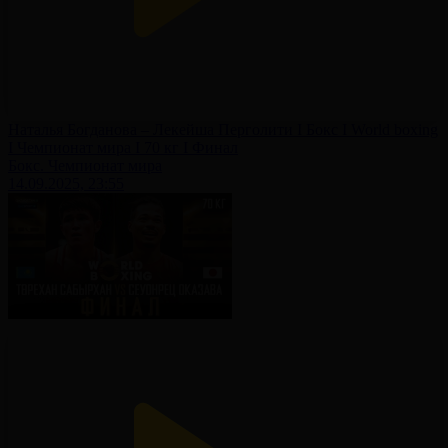
Наталья Богданова – Лекейша Перголити І Бокс І World boxing
І Чемпионат мира І 70 кг І Финал
Бокс. Чемпионат мира
14.09.2025, 23:55