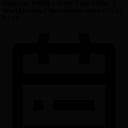
Надежда Рябец – Лина Уанг І Бокс І
World boxing І Чемпионат мира І 75 кг
І 1/16