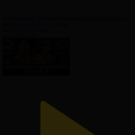
Аида Абикеева – Навбахор Хамидова І Бокс І World boxing І
Чемпионат мира І 65 кг І Финал
Бокс. Чемпионат мира
14.09.2025, 22:23