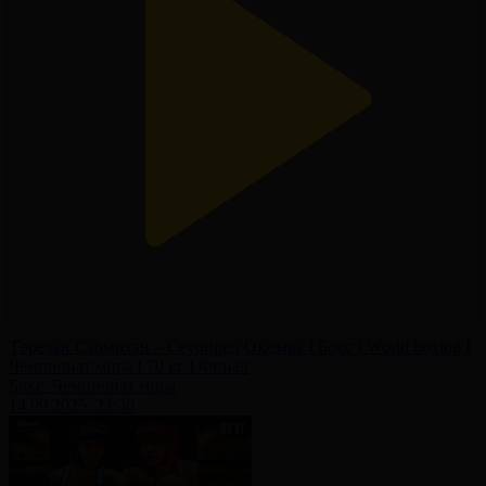
Төрехан Сабырхан – Сеуонрец Оказава І Бокс І World boxing І
Чемпионат мира І 70 кг І Финал
Бокс. Чемпионат мира
14.09.2025, 23:30