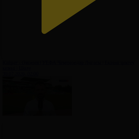
Қайрат - Омония | УЕФА Чемпиондар Лигасы | Екінші іріктеу
кезеңі | Шолу
30.07.2026, 02:00