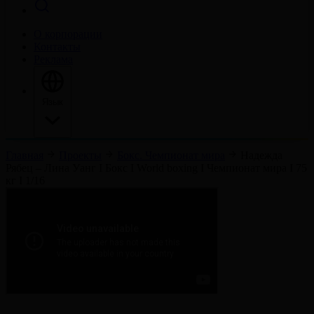
О корпорации
Контакты
Реклама
Язык
Главная
Проекты
Бокс. Чемпионат мира
Надежда
Рябец – Лина Уанг І Бокс І World boxing І Чемпионат мира І 75
кг І 1/16