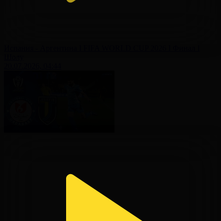
Испания - Аргентина І FIFA WORLD CUP 2026 І Финал І
Шолу
20.07.2026, 04:44