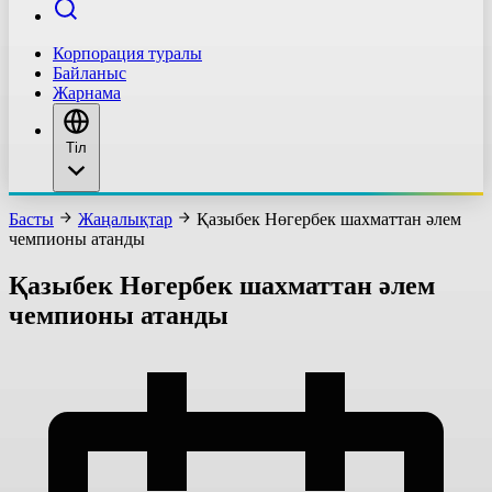
Корпорация туралы
Байланыс
Жарнама
Тіл
Басты
Жаңалықтар
Қазыбек Нөгербек шахматтан әлем
чемпионы атанды
Қазыбек Нөгербек шахматтан әлем
чемпионы атанды