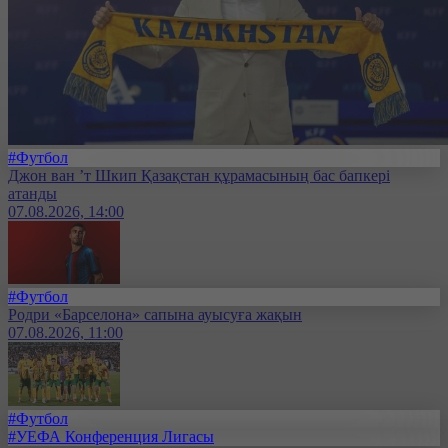
#Футбол
Джон ван ’т Шкип Қазақстан құрамасының бас бапкері
атанды
07.08.2026, 14:00
#Футбол
Родри «Барселона» сапына ауысуға жақын
07.08.2026, 11:00
#Футбол
#УЕФА Конференция Лигасы