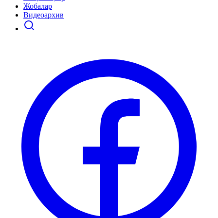
Жобалар
Видеоархив