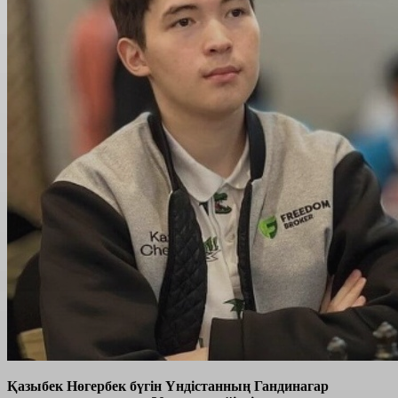
Қазыбек Нөгербек бүгін Үндістанның Гандинагар