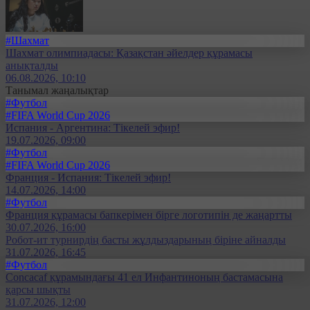
#Шахмат
Шахмат олимпиадасы: Қазақстан әйелдер құрамасы
анықталды
06.08.2026, 10:10
Танымал жаңалықтар
#Футбол
#FIFA World Cup 2026
Испания - Аргентина: Тікелей эфир!
19.07.2026, 09:00
#Футбол
#FIFA World Cup 2026
Франция - Испания: Тікелей эфир!
14.07.2026, 14:00
#Футбол
Франция құрамасы бапкерімен бірге логотипін де жаңартты
30.07.2026, 16:00
Робот-ит турнирдің басты жұлдыздарының біріне айналды
31.07.2026, 16:45
#Футбол
Concacaf құрамындағы 41 ел Инфантиноның бастамасына
қарсы шықты
31.07.2026, 12:00