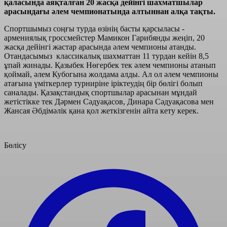
қаласында аяқталған 20 жасқа дейінгі шахматшылар
арасындағы әлем чемпионатында алтыннан алқа тақты.
Спортшымыз соңғы турда өзінің басты қарсыласы -
армениялық гроссмейстер Мамикон Гарибянды жеңіп, 20
жасқа дейінгі жастар арасында әлем чемпионы атанды.
Отандасымыз классикалық шахматтан 11 турдан кейін 8,5
ұпай жинады. Қазыбек Нөгербек тек әлем чемпионы атанып
қоймай, әлем Кубогына жолдама алды. Ал ол әлем чемпионы
атағына үміткерлер турниріне іріктеудің бір бөлігі болып
саналады. Қазақстандық спортшылар арасынан мұндай
жетістікке тек Дәрмен Сәдуақасов, Динара Сәдуақасова мен
Жансая Әбдімәлік қана қол жеткізгенін айта кету керек.
Бөлісу