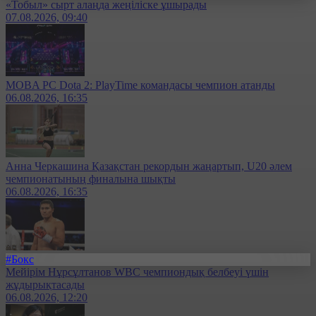
«Тобыл» сырт алаңда жеңіліске ұшырады
07.08.2026, 09:40
MOBA PC Dota 2: PlayTime командасы чемпион атанды
06.08.2026, 16:35
Анна Черкашина Қазақстан рекордын жаңартып, U20 әлем
чемпионатының финалына шықты
06.08.2026, 16:35
#Бокс
Мейірім Нұрсұлтанов WBC чемпиондық белбеуі үшін
жұдырықтасады
06.08.2026, 12:20