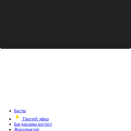
Басты
Тікелей эфир
Бағдарлама кестесі
Жаңалықтар