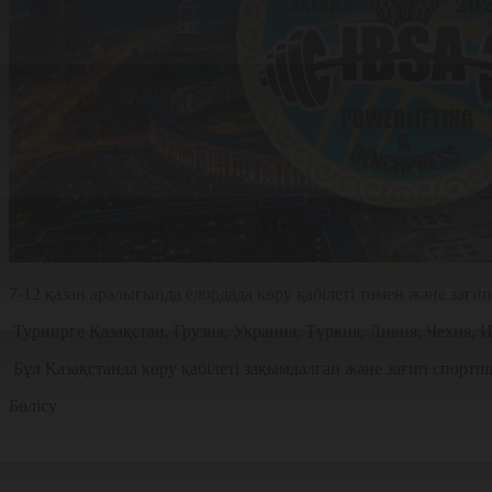
7-12 қазан аралығында елордада көру қабілеті төмен және за
Турнирге Қазақстан, Грузия, Украина, Түркия, Ливия, Чехия,
Бұл Қазақстанда көру қабілеті зақымдалған және зағип спортшы
Бөлісу