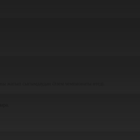
ганы жатып сығымдаудан Әлем чемпионаты өтеді.
ара.