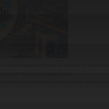
ғип спортшылар арасында IBSA пара пауэрлифтингтен және штан
 Израиль және Кения спортшылары қатысады.
лар арасында өткізіліп отырған алғашқы әлемдік деңгейдегі іс-ш