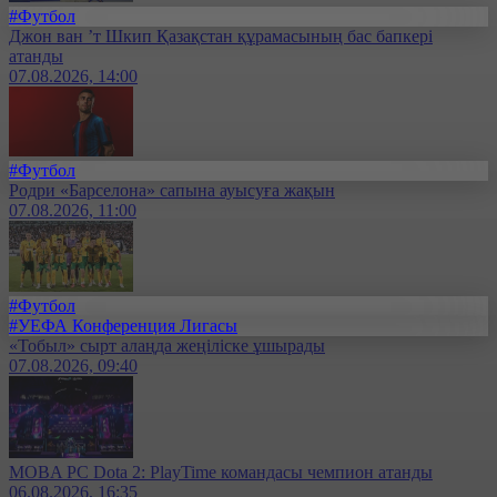
#Футбол
Джон ван ’т Шкип Қазақстан құрамасының бас бапкері
атанды
07.08.2026, 14:00
#Футбол
Родри «Барселона» сапына ауысуға жақын
07.08.2026, 11:00
#Футбол
#УЕФА Конференция Лигасы
«Тобыл» сырт алаңда жеңіліске ұшырады
07.08.2026, 09:40
MOBA PC Dota 2: PlayTime командасы чемпион атанды
06.08.2026, 16:35