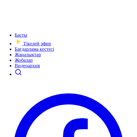
Басты
Тікелей эфир
Бағдарлама кестесі
Жаңалықтар
Жобалар
Видеоархив