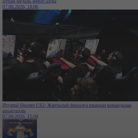
алтын медаль жеңіп алды
07.08.2026, 18:00
Phygital Shooter CS2: Жартылай финалға шыққан командалар
анықталды
07.08.2026, 15:00