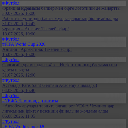
#Футбол
Франция құрамасы бапкерімен бірге логотипін де жаңартты
30.07.2026, 16:00
Робот-ит турнирдің басты жұлдыздарының біріне айналды
31.07.2026, 16:45
Франция – Англия: Тікелей эфир!
18.07.2026, 10:00
#Футбол
#FIFA World Cup 2026
Англия - Аргентина: Тікелей эфир!
15.07.2026, 16:00
#Футбол
Concacaf құрамындағы 41 ел Инфантиноның бастамасына
қарсы шықты
31.07.2026, 12:00
#Футбол
Астанада Paris Saint-Germain Academy ашылады!
04.08.2026, 16:40
#Футбол
#УЕФА Чемпиондар лигасы
«Ақтөбе» арулары тарихта алғаш рет УЕФА Чемпиондар
лигасының іріктеу кезеңінің финалына жолдама алды
05.08.2026, 11:05
#Футбол
#FIFA World Cup 2026