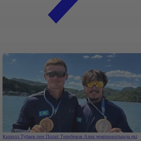
Кирилл Тубаев пен Полат Төребеков Азия чемпионатында екі