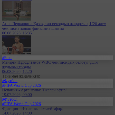
Анна Черкашина Қазақстан рекордын жаңартып, U20 әлем
чемпионатының финалына шықты
06.08.2026, 16:35
#Бокс
Мейірім Нұрсұлтанов WBC чемпиондық белбеуі үшін
жұдырықтасады
06.08.2026, 12:20
Танымал жаңалықтар
#Футбол
#FIFA World Cup 2026
Испания - Аргентина: Тікелей эфир!
19.07.2026, 09:00
#Футбол
#FIFA World Cup 2026
Франция - Испания: Тікелей эфир!
14.07.2026, 14:00