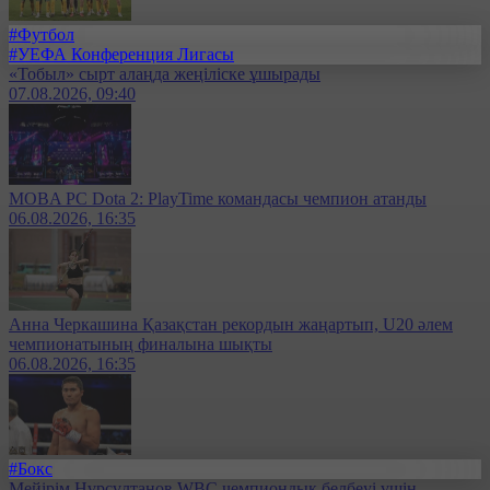
#Футбол
#УЕФА Конференция Лигасы
«Тобыл» сырт алаңда жеңіліске ұшырады
07.08.2026, 09:40
MOBA PC Dota 2: PlayTime командасы чемпион атанды
06.08.2026, 16:35
Анна Черкашина Қазақстан рекордын жаңартып, U20 әлем
чемпионатының финалына шықты
06.08.2026, 16:35
#Бокс
Мейірім Нұрсұлтанов WBC чемпиондық белбеуі үшін