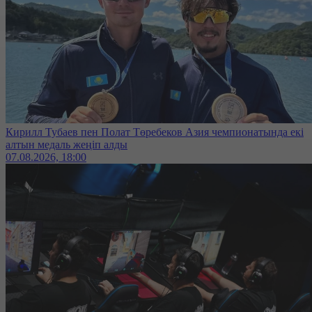
Кирилл Тубаев пен Полат Төребеков Азия чемпионатында екі
алтын медаль жеңіп алды
07.08.2026, 18:00