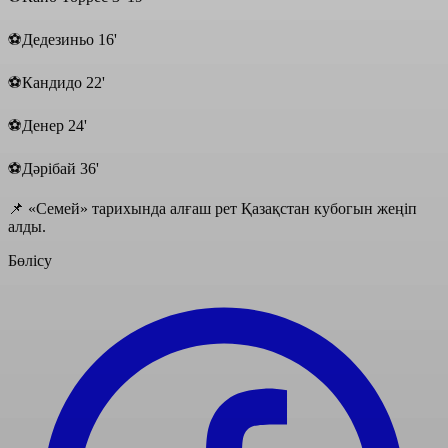
⚽️Дедезиньо 16'
⚽️Кандидо 22'
⚽️Денер 24'
⚽️Дәрібай 36'
📌 «Семей» тарихында алғаш рет Қазақстан кубогын жеңіп
алды.
Бөлісу