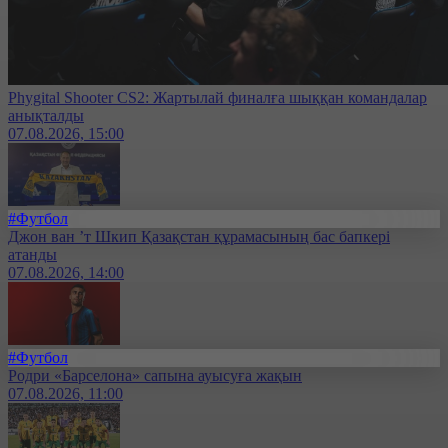
Phygital Shooter CS2: Жартылай финалға шыққан командалар
анықталды
07.08.2026, 15:00
#Футбол
Джон ван ’т Шкип Қазақстан құрамасының бас бапкері
атанды
07.08.2026, 14:00
#Футбол
Родри «Барселона» сапына ауысуға жақын
07.08.2026, 11:00