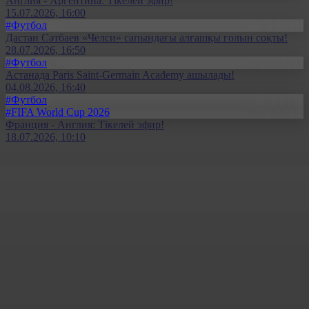
Англия - Аргентина: Тікелей эфир!
15.07.2026, 16:00
#Футбол
Дастан Сәтбаев «Челси» сапындағы алғашқы голын соқты!
28.07.2026, 16:50
#Футбол
Астанада Paris Saint-Germain Academy ашылады!
04.08.2026, 16:40
#Футбол
#FIFA World Cup 2026
Франция - Англия: Тікелей эфир!
18.07.2026, 10:10