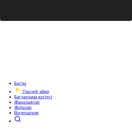
Басты
Тікелей эфир
Бағдарлама кестесі
Жаңалықтар
Жобалар
Видеоархив