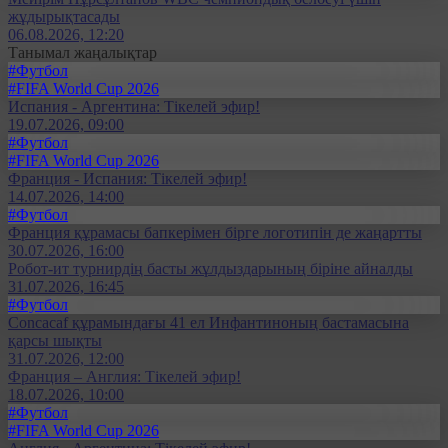
жұдырықтасады
06.08.2026, 12:20
Танымал жаңалықтар
#Футбол
#FIFA World Cup 2026
Испания - Аргентина: Тікелей эфир!
19.07.2026, 09:00
#Футбол
#FIFA World Cup 2026
Франция - Испания: Тікелей эфир!
14.07.2026, 14:00
#Футбол
Франция құрамасы бапкерімен бірге логотипін де жаңартты
30.07.2026, 16:00
Робот-ит турнирдің басты жұлдыздарының біріне айналды
31.07.2026, 16:45
#Футбол
Concacaf құрамындағы 41 ел Инфантиноның бастамасына
қарсы шықты
31.07.2026, 12:00
Франция – Англия: Тікелей эфир!
18.07.2026, 10:00
#Футбол
#FIFA World Cup 2026