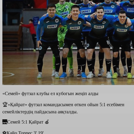
«Семей» футзал клубы ел кубогын жеңіп алды
🏆«Қайрат» футзал командасымен өткен ойын 5:1 есебімен
семейліктердің пайдасына аяқталды.
🌉Семей 5:1 Қайрат 🍎
⚽️Кайо Торрес 3' 19'