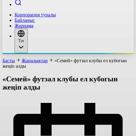
Корпорация туралы
Байланыс
Жарнама
Тіл
Басты
Жаңалықтар
«Семей» футзал клубы ел кубогын
жеңіп алды
«Семей» футзал клубы ел кубогын
жеңіп алды