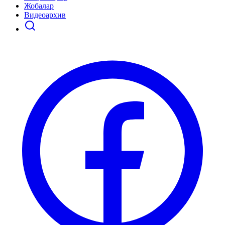
Жобалар
Видеоархив