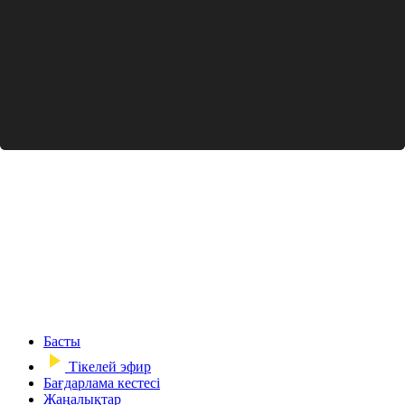
Басты
Тікелей эфир
Бағдарлама кестесі
Жаңалықтар