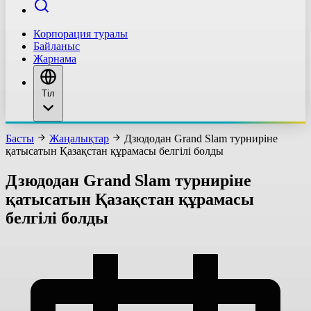
Корпорация туралы
Байланыс
Жарнама
Тіл
Басты
Жаңалықтар
Дзюдодан Grand Slam турниріне
қатысатын Қазақстан құрамасы белгілі болды
Дзюдодан Grand Slam турниріне
қатысатын Қазақстан құрамасы
белгілі болды