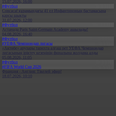
15.07.2026, 16:00
#Футбол
Concacaf құрамындағы 41 ел Инфантиноның бастамасына
қарсы шықты
31.07.2026, 12:00
#Футбол
Астанада Paris Saint-Germain Academy ашылады!
04.08.2026, 16:40
#Футбол
#УЕФА Чемпиондар лигасы
«Ақтөбе» арулары тарихта алғаш рет УЕФА Чемпиондар
лигасының іріктеу кезеңінің финалына жолдама алды
05.08.2026, 11:05
#Футбол
#FIFA World Cup 2026
Франция - Англия: Тікелей эфир!
18.07.2026, 10:10