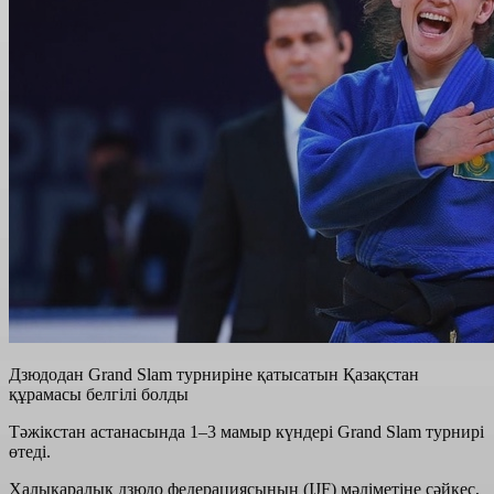
Дзюдодан Grand Slam турниріне қатысатын Қазақстан
құрамасы белгілі болды
Тәжікстан астанасында 1–3 мамыр күндері Grand Slam турнирі
өтеді.
Халықаралық дзюдо федерациясының (IJF) мәліметіне сәйкес,