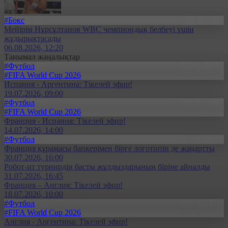
#Бокс
Мейірім Нұрсұлтанов WBC чемпиондық белбеуі үшін
жұдырықтасады
06.08.2026, 12:20
Танымал жаңалықтар
#Футбол
#FIFA World Cup 2026
Испания - Аргентина: Тікелей эфир!
19.07.2026, 09:00
#Футбол
#FIFA World Cup 2026
Франция - Испания: Тікелей эфир!
14.07.2026, 14:00
#Футбол
Франция құрамасы бапкерімен бірге логотипін де жаңартты
30.07.2026, 16:00
Робот-ит турнирдің басты жұлдыздарының біріне айналды
31.07.2026, 16:45
Франция – Англия: Тікелей эфир!
18.07.2026, 10:00
#Футбол
#FIFA World Cup 2026
Англия - Аргентина: Тікелей эфир!