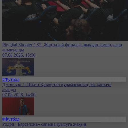
Phygital Shooter CS2: Жартылай финалға шыққан командалар
анықталды
07.08.2026, 15:00
#Футбол
Джон ван ’т Шкип Қазақстан құрамасының бас бапкері
атанды
07.08.2026, 14:00
#Футбол
Родри «Барселона» сапына ауысуға жақын