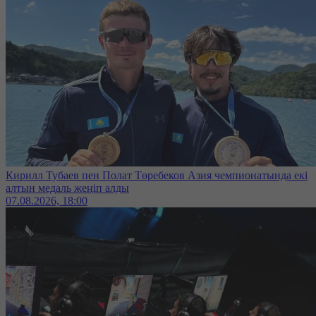
Кирилл Тубаев пен Полат Төребеков Азия чемпионатында екі
алтын медаль жеңіп алды
07.08.2026, 18:00