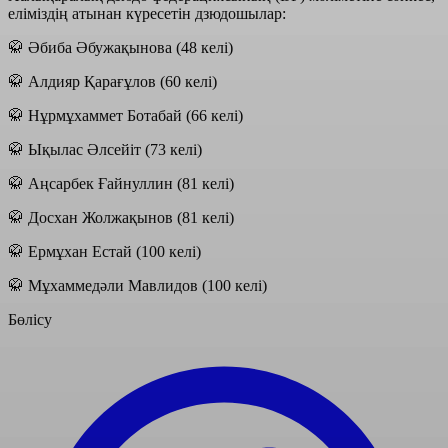
еліміздің атынан күресетін дзюдошылар:
🥋 Әбиба Әбужақынова (48 келі)
🥋 Алдияр Қарағұлов (60 келі)
🥋 Нұрмұхаммет Ботабай (66 келі)
🥋 Ықылас Әлсейіт (73 келі)
🥋 Аңсарбек Ғайнуллин (81 келі)
🥋 Досхан Жолжақынов (81 келі)
🥋 Ермұхан Естай (100 келі)
🥋 Мұхаммедәли Мавлидов (100 келі)
Бөлісу