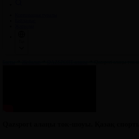
Корпорация туралы
Байланыс
Жарнама
Тіл
Басты
Жобалар
QAZSPORT алаңы
Qazsport алаңы ток-
Qazsport алаңы ток-шоуы. Қазақ спорт