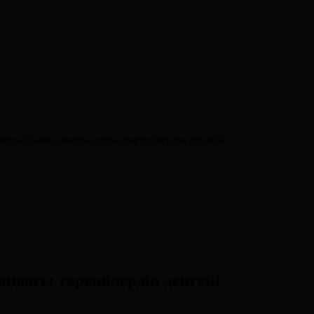
шоуы. Қазақ спортындағы төрешілердің деңгейі
ындағы төрешілердің деңгейі