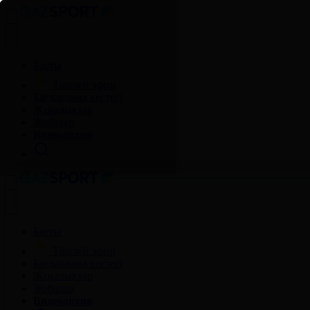
Басты
Тікелей эфир
Бағдарлама кестесі
Жаңалықтар
Жобалар
Видеоархив
Басты
Тікелей эфир
Бағдарлама кестесі
Жаңалықтар
Жобалар
Видеоархив