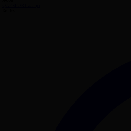
Жоба
QAZSPORT алаңы
Бөлісу