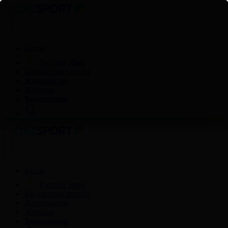
Басты
Тікелей эфир
Бағдарлама кестесі
Жаңалықтар
Жобалар
Видеоархив
Басты
Тікелей эфир
Бағдарлама кестесі
Жаңалықтар
Жобалар
Видеоархив