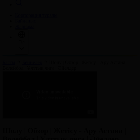
Корпорация туралы
Байланыс
Жарнама
Тіл
Басты
Бейнелер
Шолу | Обзор | Жетісу - Ару Астана |
Волейбол | Ұлттық лига | Әйелдер
Шолу | Обзор | Жетісу - Ару Астана |
Волейбол | Ұлттық лига | Әйелдер