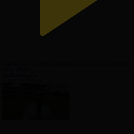
Левски - Қайрат | УЕФА Чемпиондар Лигасы | Үшінші іріктеу
кезеңі | Шолу
05.08.2026, 02:45
Танымал бейнелер