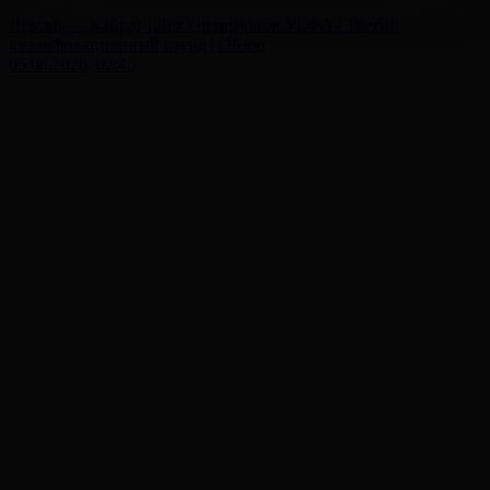
Левски — Кайрат | Лига чемпионов УЕФА | Третий
квалификационный раунд | Обзор
05.08.2026, 02:45