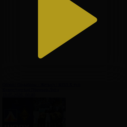
Обзор | Ордабасы - Жетысу | КПЛ X тур
Казахстанская Премьер-Лига
18.05.2026, 00:40