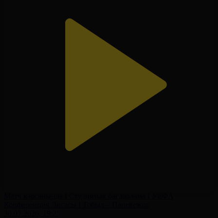
Матч қарсаңында І Студиялық бағдарлама І УЕФА
Конференция Лигасы І Тобыл – Паневежис
30.07.2026, 19:25