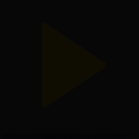
Партизан - Тобыл | Конференция Лигасы | Үшінші іріктеу