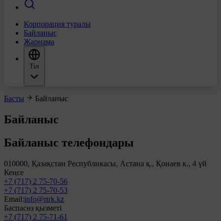
Корпорация туралы
Байланыс
Жарнама
Тіл
Басты
Байланыс
Байланыс
Байланыс телефондары
010000, Қазақстан Республикасы, Астана қ., Қонаев к., 4 үй
Кеңсе
+7 (717) 2 75-70-56
+7 (717) 2 75-70-53
Email:
info@rtrk.kz
Баспасөз қызметі
+7 (717) 2 75-71-61