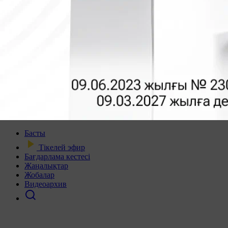
Басты
Тікелей эфир
Бағдарлама кестесі
Жаңалықтар
Жобалар
Видеоархив