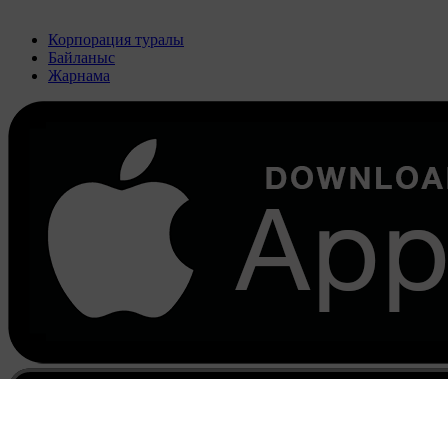
Корпорация туралы
Байланыс
Жарнама