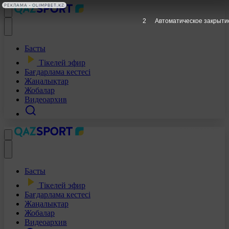
РЕКЛАМА • OLIMPBET.KZ
1
Автоматическое закрыти
Басты
Тікелей эфир
Бағдарлама кестесі
Жаңалықтар
Жобалар
Видеоархив
Басты
Тікелей эфир
Бағдарлама кестесі
Жаңалықтар
Жобалар
Видеоархив