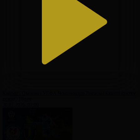
Қайрат - Омония | УЕФА Чемпиондар Лигасы | Екінші іріктеу
кезеңі | Шолу
30.07.2026, 02:00