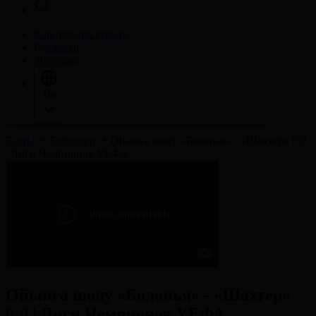
Корпорация туралы
Байланыс
Жарнама
Тіл
Басты
Бейнелер
Ойынға шолу «Болонья» - «Шахтер» 0:0
| Лиги Чемпионов УЕФА
Ойынға шолу «Болонья» - «Шахтер»
0:0 | Лиги Чемпионов УЕФА