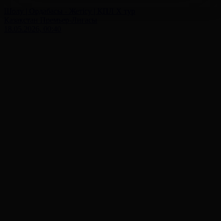
Шолу | Ордабасы - Жетісу | ҚПЛ X тур
Қазақстан Премьер-Лигасы
18.05.2026, 00:40