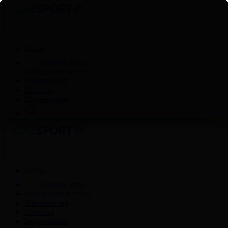
Басты
Тікелей эфир
Бағдарлама кестесі
Жаңалықтар
Жобалар
Видеоархив
Басты
Тікелей эфир
Бағдарлама кестесі
Жаңалықтар
Жобалар
Видеоархив