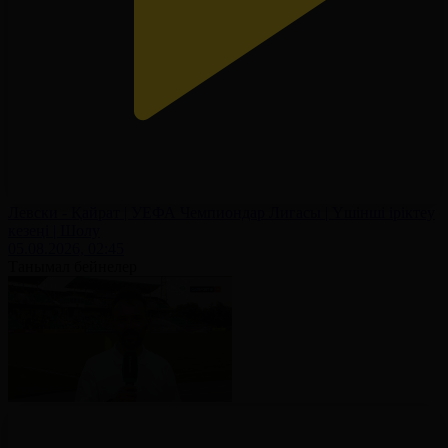
Левски - Қайрат | УЕФА Чемпиондар Лигасы | Үшінші іріктеу
кезеңі | Шолу
05.08.2026, 02:45
Танымал бейнелер