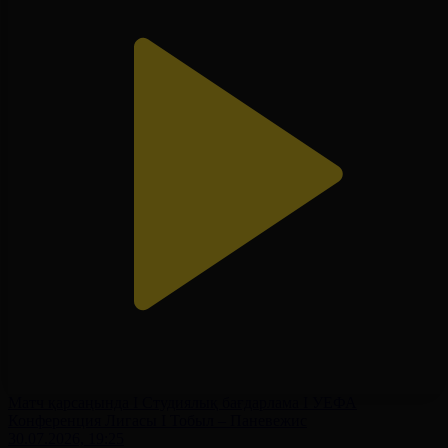
Матч қарсаңында І Студиялық бағдарлама І УЕФА
Конференция Лигасы І Тобыл – Паневежис
30.07.2026, 19:25