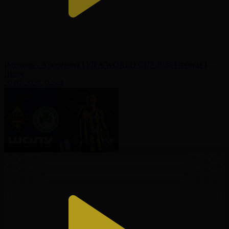
Испания - Аргентина І FIFA WORLD CUP 2026 І Финал І
Шолу
20.07.2026, 04:44