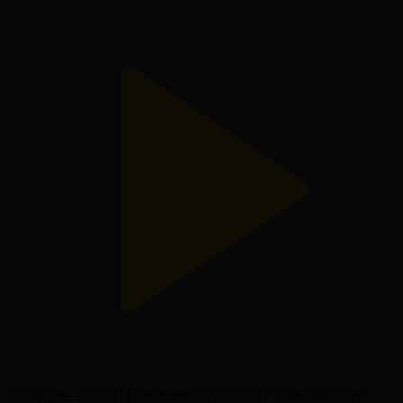
Партизан - Тобыл | Конференция Лигасы | Үшінші іріктеу