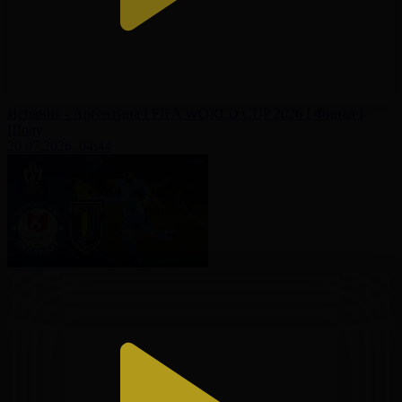
Испания - Аргентина І FIFA WORLD CUP 2026 І Финал І
Шолу
20.07.2026, 04:44