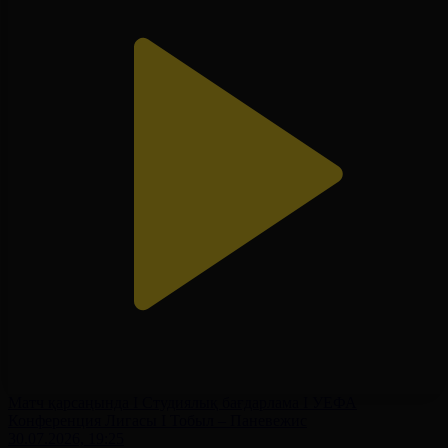
Матч қарсаңында І Студиялық бағдарлама І УЕФА
Конференция Лигасы І Тобыл – Паневежис
30.07.2026, 19:25