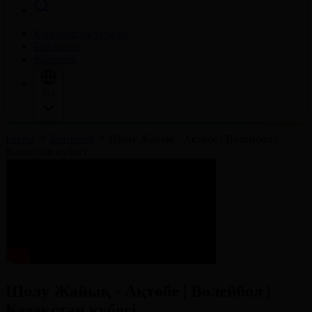
Корпорация туралы
Байланыс
Жарнама
Тіл
Басты
Бейнелер
Шолу Жайық - Ақтөбе | Волейбол |
Қазақстан кубогі
Шолу Жайық - Ақтөбе | Волейбол |
Қазақстан кубогі