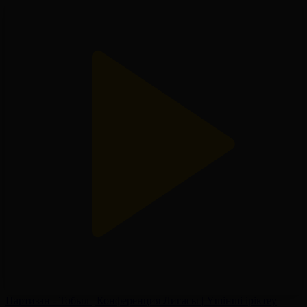
Партизан - Тобыл | Конференция Лигасы | Үшінші іріктеу