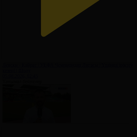
Левски - Қайрат | УЕФА Чемпиондар Лигасы | Үшінші іріктеу
кезеңі | Шолу
05.08.2026, 02:45
Танымал бейнелер