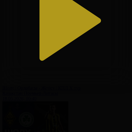
Шолу | Ордабасы - Жетісу | ҚПЛ X тур
Қазақстан Премьер-Лигасы
18.05.2026, 00:40