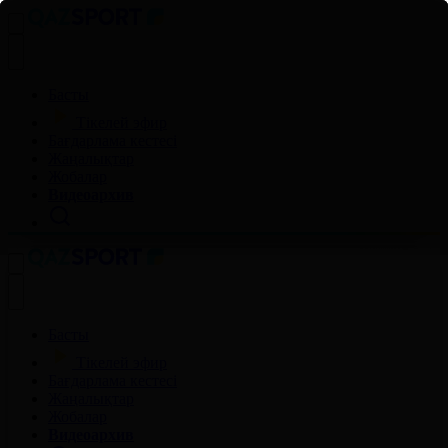
Басты
Тікелей эфир
Бағдарлама кестесі
Жаңалықтар
Жобалар
Видеоархив
Басты
Тікелей эфир
Бағдарлама кестесі
Жаңалықтар
Жобалар
Видеоархив