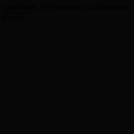
Қайрат - Омония | УЕФА Чемпиондар Лигасы | Екінші іріктеу
кезеңі | Шолу
30.07.2026, 02:00