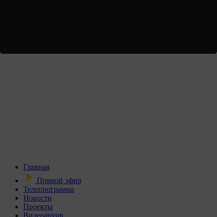
Главная
Прямой эфир
Телепрограмма
Новости
Проекты
Видеоархив