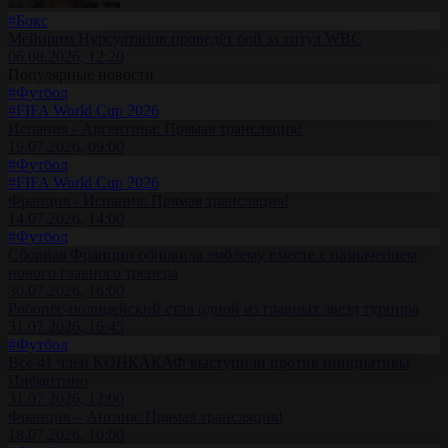
#Бокс
Мейирим Нурсултанов проведёт бой за титул WBC
06.08.2026, 12:20
Популярные новости
#Футбол
#FIFA World Cup 2026
Испания - Аргентина: Прямая трансляция!
19.07.2026, 09:00
#Футбол
#FIFA World Cup 2026
Франция - Испания: Прямая трансляция!
14.07.2026, 14:00
#Футбол
Сборная Франции обновила эмблему вместе с назначением
нового главного тренера
30.07.2026, 16:00
Робопёс-полицейский стал одной из главных звезд турнира
31.07.2026, 16:45
#Футбол
Все 41 член КОНКАКАФ выступили против инициативы
Инфантино
31.07.2026, 12:00
Франция – Англия: Прямая трансляция!
18.07.2026, 10:00