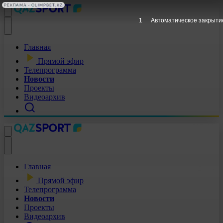
Главная
Прямой эфир
Телепрограмма
Новости
Проекты
Видеоархив
Главная
Прямой эфир
Телепрограмма
Новости
Проекты
Видеоархив