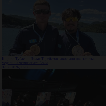
Кирилл Тубаев и Полат Торебеков завоевали две золотые
медали на чемпионате Азии
07.08.2026, 18:00