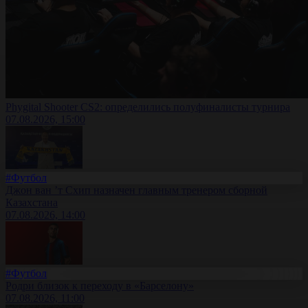
Phygital Shooter CS2: определились полуфиналисты турнира
07.08.2026, 15:00
#Футбол
Джон ван ’т Схип назначен главным тренером сборной
Казахстана
07.08.2026, 14:00
#Футбол
Родри близок к переходу в «Барселону»
07.08.2026, 11:00