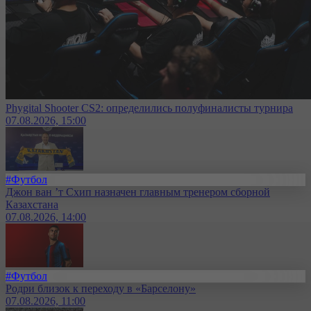
Phygital Shooter CS2: определились полуфиналисты турнира
07.08.2026, 15:00
#Футбол
Джон ван ’т Схип назначен главным тренером сборной
Казахстана
07.08.2026, 14:00
#Футбол
Родри близок к переходу в «Барселону»
07.08.2026, 11:00