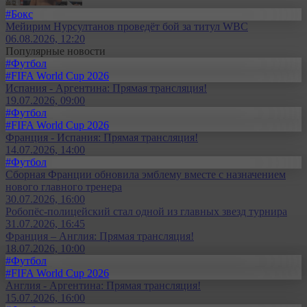
#Бокс
Мейирим Нурсултанов проведёт бой за титул WBC
06.08.2026, 12:20
Популярные новости
#Футбол
#FIFA World Cup 2026
Испания - Аргентина: Прямая трансляция!
19.07.2026, 09:00
#Футбол
#FIFA World Cup 2026
Франция - Испания: Прямая трансляция!
14.07.2026, 14:00
#Футбол
Сборная Франции обновила эмблему вместе с назначением
нового главного тренера
30.07.2026, 16:00
Робопёс-полицейский стал одной из главных звезд турнира
31.07.2026, 16:45
Франция – Англия: Прямая трансляция!
18.07.2026, 10:00
#Футбол
#FIFA World Cup 2026
Англия - Аргентина: Прямая трансляция!
15.07.2026, 16:00