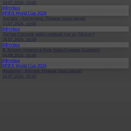
18.07.2026, 10:00
#Футбол
#FIFA World Cup 2026
Англия - Аргентина: Прямая трансляция!
15.07.2026, 16:00
#Футбол
Дастан Сатпаев забил первый гол за «Челси»!
28.07.2026, 16:50
#Футбол
В Астане откроется Paris Saint-Germain Academy!
04.08.2026, 16:40
#Футбол
#FIFA World Cup 2026
Франция - Англия: Прямая трансляция!
18.07.2026, 10:10