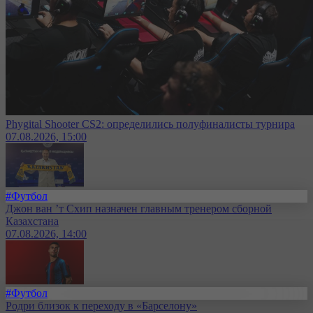
Phygital Shooter CS2: определились полуфиналисты турнира
07.08.2026, 15:00
#Футбол
Джон ван ’т Схип назначен главным тренером сборной
Казахстана
07.08.2026, 14:00
#Футбол
Родри близок к переходу в «Барселону»