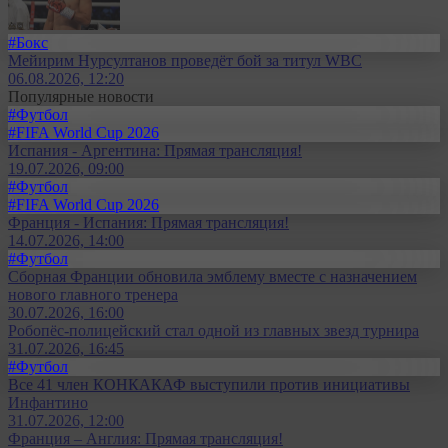
#Бокс
Мейирим Нурсултанов проведёт бой за титул WBC
06.08.2026, 12:20
Популярные новости
#Футбол
#FIFA World Cup 2026
Испания - Аргентина: Прямая трансляция!
19.07.2026, 09:00
#Футбол
#FIFA World Cup 2026
Франция - Испания: Прямая трансляция!
14.07.2026, 14:00
#Футбол
Сборная Франции обновила эмблему вместе с назначением
нового главного тренера
30.07.2026, 16:00
Робопёс-полицейский стал одной из главных звезд турнира
31.07.2026, 16:45
#Футбол
Все 41 член КОНКАКАФ выступили против инициативы
Инфантино
31.07.2026, 12:00
Франция – Англия: Прямая трансляция!