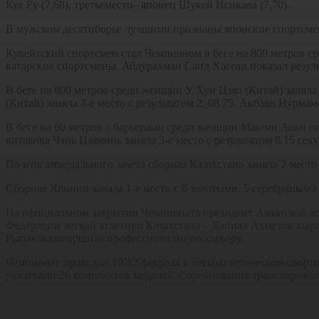
Куе Ру (7,68), третьеместо– японец Шукей Исикава (7,70).
В мужском десятиборье лучшими признаны японские спортсмены
Кувейтский спортсмен стал Чемпионом в беге на 800 метров с
катарские спортсмены. Абдурахман Саид Хассан показал результ
В беге на 800 метров среди женщин У Хун Цзяо (Китай) заняла 
(Китай) заняла 3-е место с результатом 2: 08.75. Акбаян Нурм
В беге на 60 метров с барьерами среди женщин Маюми Аоки пер
китаянка Чэнь Цзяминь заняла 3-е место с результатом 8.15 сек
По итогаммедального зачета сборная Казахстана заняла 2 мест
Сборная Японии заняла 1-е место с 6 золотыми, 5 серебряными
На официальном закрытии Чемпионата президент Азиатской ас
Федерации легкой атлетики Казахстана – Даниал Ахметов выра
Рыпаковазавершила профессиональную карьеру.
Чемпионат проходил 10-12 февраля в легкоатлетическом спор
разыграли 26 комплектов медалей. Соревнования транслировалис