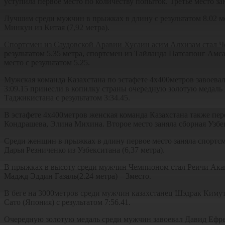
уступила первое место по количеству попыток. Третье место зан
Лучшим среди мужчин в прыжках в длину с результатом 8.02 ме
Минкун из Китая (7,92 метра).
Спортсмен из Саудовской Аравии Хусаин асим Алхизам стал Че
результатом 5.35 метра, спортсмен из Тайланда Патсапонг Амса
место с результатом 5.25.
Мужская команда Казахстана по эстафете 4х400метров завоева
3:09.15 принесли в копилку страны очередную золотую медаль и
Таджикистана с результатом 3:34.45.
В эстафете 4х400метров женская команда Казахстана также пер
Кондрашева, Элина Михина. Второе место заняла сборная Узбеки
Среди женщин в прыжках в длину первое место заняла спортсмен
Дарья Резниченко из Узбекситана (6,37 метра).
В прыжках в высоту среди мужчин Чемпионом стал Реичи Акамац
Маджд Эддин Газаль(2.24 метра) – 3место.
В беге на 3000метров среди мужчин казахстанец Шэдрак Кимутай 
Сато (Япония) с результатом 7:56.41.
Очередную золотую медаль среди мужчин завоевал Давид Ефрем