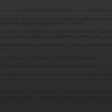
. 1 место занял Юма Маруяма (Япония), 2 место – Кейсуке Оку
реди мужчин. Эбрахим Альзофайри первым пересек финишную лин
ат 1:49.58, Мусааб Абдулрахман Бала – 1:49.68.
1-е место с результатом 2:06.85, спортсменка из Японии - Аяно Ш
амет с результатом 2:10.00 пересеклафинишную линию 4-ой.
вым финишировала с результатом 8.01 секунды. Джиоти Яррахи (
унды.
о с 6 золотыми, 3 серебряными и 3 бронзовыми медалями.
 и 4 бронзовыми медалями, сборная Катара заняла 3-е место с 2
социации генерал Дахлан Аль-Хамад, министр культуры и спорт
зили благодарность спортсменам, организаторам и болельщикам.
тивном комплексе «QAZAQSTAN» г. Астана. В соревнованиях при
ь в прямом эфире на телеканале QazSport и ютуб канале QazAthl