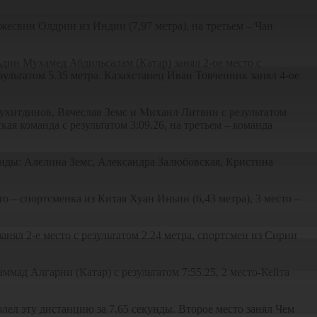
жесвин Олдрин из Индии (7,97 метра), на третьем – Чан
дин Мухамед Абдильсалам (Катар) занял 2-ое место с
зультатом 5.35 метра. Казахстанец Иван Товченник занял 4-ое
ухитдинов, Вячеслав Земс и Михаил Литвин с результатом
я команда с результатом 3:09.26, на третьем – команда
анды: Алелина Земс, Александра Залюбовская, Кристина
 – спортсменка из Китая Хуан Иньин (6,43 метра), 3 место –
нял 2-е место с результатом 2.24 метра, спортсмен из Сирии
ммад Алгарни (Катар) с результатом 7:55.25, 2 место-Кейта
ел эту дистанцию за 7.65 секунды. Второе место занял Чем