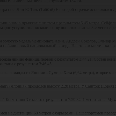
яла Елизавета Матвеева с результатом 184 см.
тра стал Лин Ю Тан. (Тайбэй) На второй строчке остановился Д
мпионом в прыжках с шестом с результатом 5.45 метра. Сейфель
марнг уступил только количеству попыток и занял 3-е место с ре
ла золотую медаль Чемпионата Азии. Андрей Соколов, Эльнор М
 побили новый национальный рекорд. На втором месте – катарска
есекла линию финиша первой с результатом 3:44.21. Состав ком
стана с результатом 3:46.45.
ка команды из Японии - Сумире Хата (6,64 метра), второе место
у (Япония), преодолев высоту 2.28 метра. У Сангхек (Корея) за
Коеч занял 3-е место с результатом 7:59.84. 1 место занял Муха
ов на дистанции 60 метров с барьерами. Наш спортсмен преодол