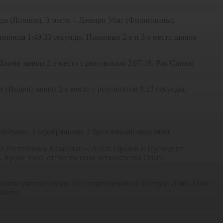
да (Япония), 3 место – Дженри Убас (Филиппины).
июза 1:49.33 секунды. Призовые 2-е и 3-е места заняли
иоми заняла 2-е место с результатом 2:07.18, Рао Синью
Индия) заняла 2-е место с результатом 8.13 секунды,
 золотыми, 4 серебряными, 2 бронзовыми медалями.
а Республики Казахстан – Асхат Оралов и Президент
 Кроме того, отечественная легкоатлетка Ольга
няли участие около 297 спортсменов из 30 стран Азии. Они
etics.