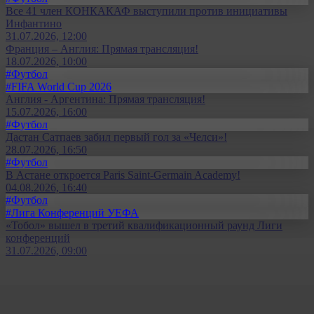
Все 41 член КОНКАКАФ выступили против инициативы
Инфантино
31.07.2026, 12:00
Франция – Англия: Прямая трансляция!
18.07.2026, 10:00
#Футбол
#FIFA World Cup 2026
Англия - Аргентина: Прямая трансляция!
15.07.2026, 16:00
#Футбол
Дастан Сатпаев забил первый гол за «Челси»!
28.07.2026, 16:50
#Футбол
В Астане откроется Paris Saint-Germain Academy!
04.08.2026, 16:40
#Футбол
#Лига Конференций УЕФА
«Тобол» вышел в третий квалификационный раунд Лиги
конференций
31.07.2026, 09:00