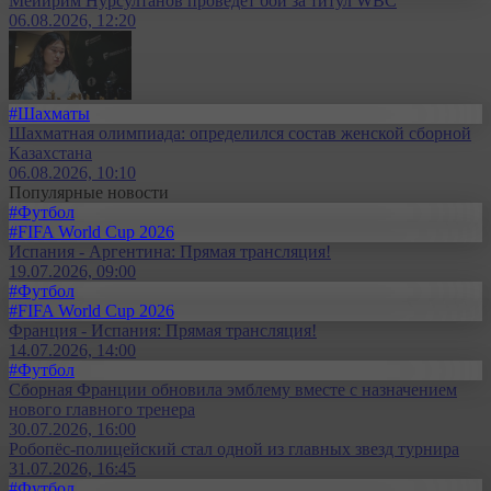
Мейирим Нурсултанов проведёт бой за титул WBC
06.08.2026, 12:20
#Шахматы
Шахматная олимпиада: определился состав женской сборной
Казахстана
06.08.2026, 10:10
Популярные новости
#Футбол
#FIFA World Cup 2026
Испания - Аргентина: Прямая трансляция!
19.07.2026, 09:00
#Футбол
#FIFA World Cup 2026
Франция - Испания: Прямая трансляция!
14.07.2026, 14:00
#Футбол
Сборная Франции обновила эмблему вместе с назначением
нового главного тренера
30.07.2026, 16:00
Робопёс-полицейский стал одной из главных звезд турнира
31.07.2026, 16:45
#Футбол