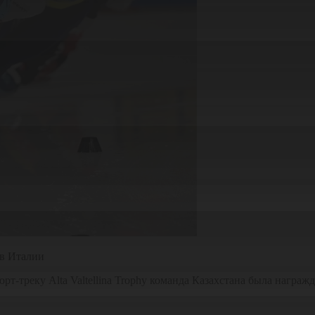
 в Италии
т-треку Аlta Valtellina Trophy команда Казахстана была награж