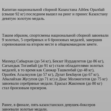
Капитан национальной сборной Казахстана Айбек Оралбай
(свыше 92 кг) последним вышел на ринг и принес Казахстану
девятую золотую медаль.
Таким образом, спортсмены национальной сборной завоевали
9 золотых, 5 серебряных и 6 бронзовых медалей, завершив
соревнования на втором месте в общекомандном зачете.
Махмуд Сабырхан (до 54 кг), Бекзат Нурдаулетов (до 86 кг),
Сағындык Тогамбай (до 91 кг) стали обладателями золотых
медалей, в то время как Санжар Ташкенбай (до 48 кг),
Оразбек Асылкулов (до 57 кг), Дулат Бекбауов (до 67 кг),
Абылайхан Жусупов (до 71 кг) и Диас Молжигитов (до 75 кг)
завоевали серебряные медали. Ерасыл Жакпеков (до 80 кг)
стал бронзовым призером.
Ранее, в финале, пять казахстанских девушек-боксеров
завоевали золотые медали.