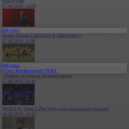
Казахстана
07.08.2026, 14:00
#Футбол
Родри близок к переходу в «Барселону»
07.08.2026, 11:00
#Футбол
#Лига Конференций УЕФА
«Тобыл» уступил в гостевом матче
07.08.2026, 09:40
MOBA PC Dota 2: PlayTime стала чемпионом турнира
06.08.2026, 16:35