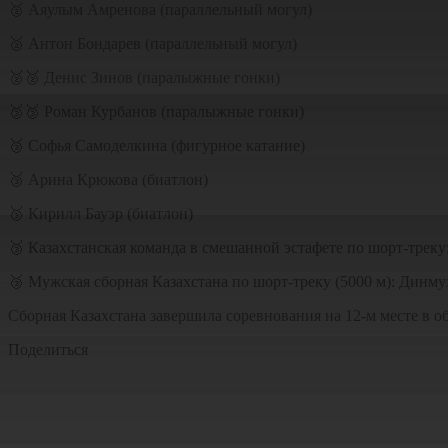
🥈 Аяулым Амренова (параллельный могул)
🥈 Антон Бондарев (параллельный могул)
🥈🥈 Денис Зинов (паралыжные гонки)
🥉🥉 Роман Курбанов (паралыжные гонки)
🥉 Софья Самоделкина (фигурное катание)
🥉 Арина Крюкова (биатлон)
🥉 Кирилл Бауэр (биатлон)
🥉 Казахстанская команда в смешанной эстафете по шорт-тре
🥉 Мужская сборная Казахстана по шорт-треку (5000 м): Дин
Сборная Казахстана завершила соревнования на 12-м месте в об
Поделиться