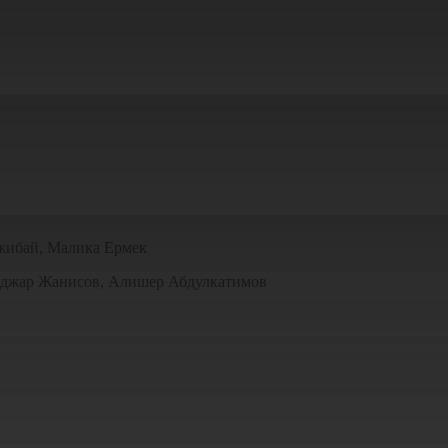
ажибай, Малика Ермек
анджар Жанисов, Алишер Абдулкатимов