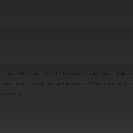
ку: Алина Ажигалиева, Валерий Клименко, Динмухамедалдияр Т
мухамедалдияр Тажибай, Валерий Клименко, Айбек Темирхан, С
щем зачете.