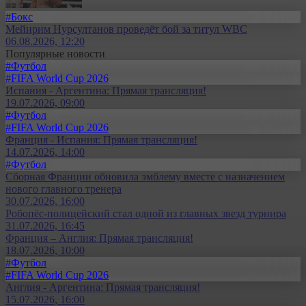
#Бокс
Мейирим Нурсултанов проведёт бой за титул WBC
06.08.2026, 12:20
Популярные новости
#Футбол
#FIFA World Cup 2026
Испания - Аргентина: Прямая трансляция!
19.07.2026, 09:00
#Футбол
#FIFA World Cup 2026
Франция - Испания: Прямая трансляция!
14.07.2026, 14:00
#Футбол
Сборная Франции обновила эмблему вместе с назначением
нового главного тренера
30.07.2026, 16:00
Робопёс-полицейский стал одной из главных звезд турнира
31.07.2026, 16:45
Франция – Англия: Прямая трансляция!
18.07.2026, 10:00
#Футбол
#FIFA World Cup 2026
Англия - Аргентина: Прямая трансляция!
15.07.2026, 16:00