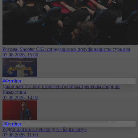
Phygital Shooter CS2: определились полуфиналисты турнира
07.08.2026, 15:00
#Футбол
Джон ван ’т Схип назначен главным тренером сборной
Казахстана
07.08.2026, 14:00
#Футбол
Родри близок к переходу в «Барселону»
07.08.2026, 11:00