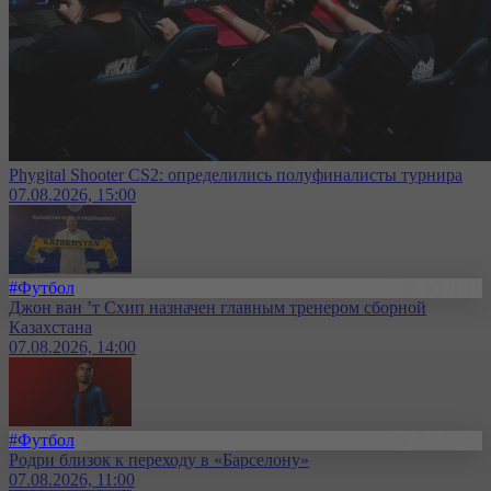
Phygital Shooter CS2: определились полуфиналисты турнира
07.08.2026, 15:00
#Футбол
Джон ван ’т Схип назначен главным тренером сборной
Казахстана
07.08.2026, 14:00
#Футбол
Родри близок к переходу в «Барселону»
07.08.2026, 11:00