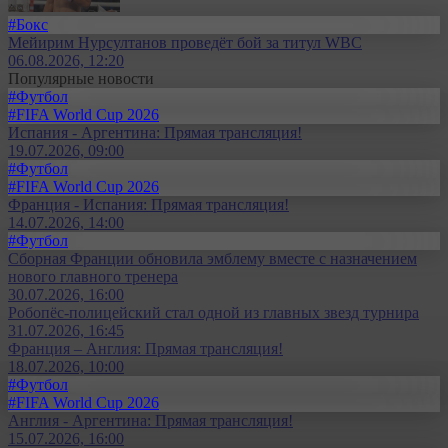
#Бокс
Мейирим Нурсултанов проведёт бой за титул WBC
06.08.2026, 12:20
Популярные новости
#Футбол
#FIFA World Cup 2026
Испания - Аргентина: Прямая трансляция!
19.07.2026, 09:00
#Футбол
#FIFA World Cup 2026
Франция - Испания: Прямая трансляция!
14.07.2026, 14:00
#Футбол
Сборная Франции обновила эмблему вместе с назначением
нового главного тренера
30.07.2026, 16:00
Робопёс-полицейский стал одной из главных звезд турнира
31.07.2026, 16:45
Франция – Англия: Прямая трансляция!
18.07.2026, 10:00
#Футбол
#FIFA World Cup 2026
Англия - Аргентина: Прямая трансляция!
15.07.2026, 16:00