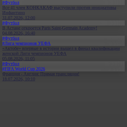
#Футбол
Все 41 член КОНКАКАФ выступили против инициативы
Инфантино
31.07.2026, 12:00
#Футбол
В Астане откроется Paris Saint-Germain Academy!
04.08.2026, 16:40
#Футбол
#Лига чемпионов УЕФА
«Актобе» впервые в истории вышел в финал квалификации
женской Лиги чемпионов УЕФА
05.08.2026, 11:05
#Футбол
#FIFA World Cup 2026
Франция - Англия: Прямая трансляция!
18.07.2026, 10:10