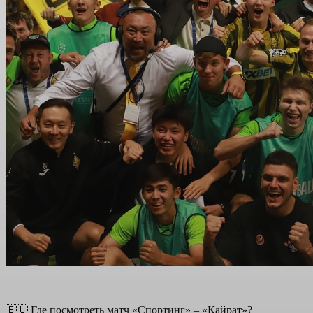
🇪🇺 Где посмотреть матч «Спортинг» – «Кайрат»?