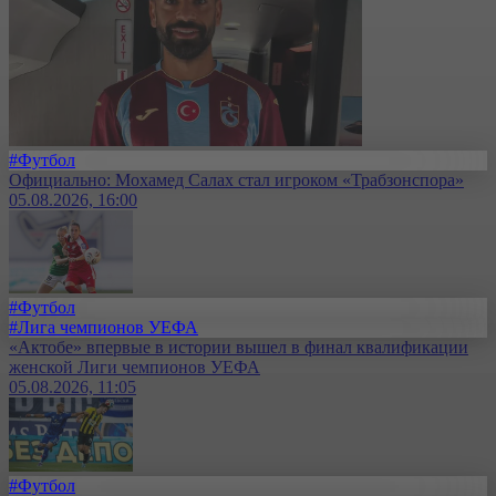
#Футбол
Официально: Мохамед Салах стал игроком «Трабзонспора»
05.08.2026, 16:00
#Футбол
#Лига чемпионов УЕФА
«Актобе» впервые в истории вышел в финал квалификации
женской Лиги чемпионов УЕФА
05.08.2026, 11:05
#Футбол