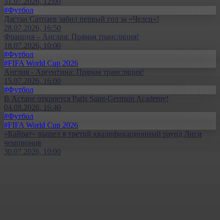
31.07.2026, 12:00
#Футбол
Дастан Сатпаев забил первый гол за «Челси»!
28.07.2026, 16:50
Франция – Англия: Прямая трансляция!
18.07.2026, 10:00
#Футбол
#FIFA World Cup 2026
Англия - Аргентина: Прямая трансляция!
15.07.2026, 16:00
#Футбол
В Астане откроется Paris Saint-Germain Academy!
04.08.2026, 16:40
#Футбол
#FIFA World Cup 2026
«Кайрат» вышел в третий квалификационный раунд Лиги
чемпионов
30.07.2026, 10:00