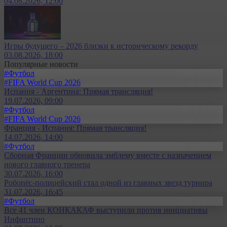
04.08.2026, 12:00
Игры будущего – 2026 близки к историческому рекорду
03.08.2026, 18:00
Популярные новости
#Футбол
#FIFA World Cup 2026
Испания - Аргентина: Прямая трансляция!
19.07.2026, 09:00
#Футбол
#FIFA World Cup 2026
Франция - Испания: Прямая трансляция!
14.07.2026, 14:00
#Футбол
Сборная Франции обновила эмблему вместе с назначением
нового главного тренера
30.07.2026, 16:00
Робопёс-полицейский стал одной из главных звезд турнира
31.07.2026, 16:45
#Футбол
Все 41 член КОНКАКАФ выступили против инициативы
Инфантино