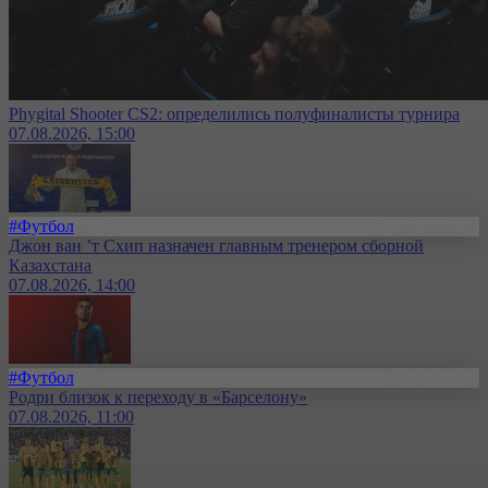
Phygital Shooter CS2: определились полуфиналисты турнира
07.08.2026, 15:00
#Футбол
Джон ван ’т Схип назначен главным тренером сборной
Казахстана
07.08.2026, 14:00
#Футбол
Родри близок к переходу в «Барселону»
07.08.2026, 11:00