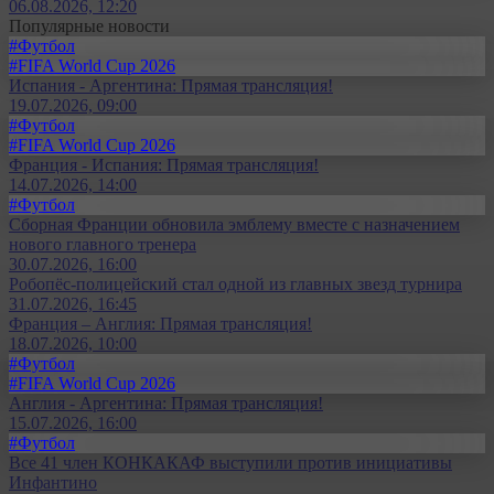
06.08.2026, 12:20
Популярные новости
#Футбол
#FIFA World Cup 2026
Испания - Аргентина: Прямая трансляция!
19.07.2026, 09:00
#Футбол
#FIFA World Cup 2026
Франция - Испания: Прямая трансляция!
14.07.2026, 14:00
#Футбол
Сборная Франции обновила эмблему вместе с назначением
нового главного тренера
30.07.2026, 16:00
Робопёс-полицейский стал одной из главных звезд турнира
31.07.2026, 16:45
Франция – Англия: Прямая трансляция!
18.07.2026, 10:00
#Футбол
#FIFA World Cup 2026
Англия - Аргентина: Прямая трансляция!
15.07.2026, 16:00
#Футбол
Все 41 член КОНКАКАФ выступили против инициативы
Инфантино