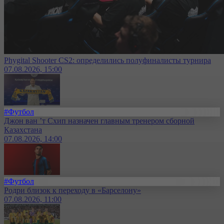
Phygital Shooter CS2: определились полуфиналисты турнира
07.08.2026, 15:00
#Футбол
Джон ван ’т Схип назначен главным тренером сборной
Казахстана
07.08.2026, 14:00
#Футбол
Родри близок к переходу в «Барселону»
07.08.2026, 11:00