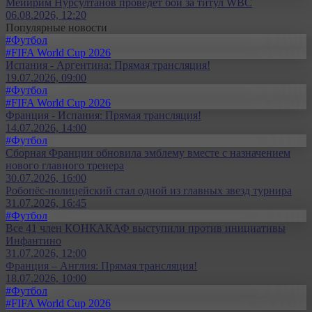
Мейирим Нурсултанов проведёт бой за титул WBC
06.08.2026, 12:20
Популярные новости
#Футбол
#FIFA World Cup 2026
Испания - Аргентина: Прямая трансляция!
19.07.2026, 09:00
#Футбол
#FIFA World Cup 2026
Франция - Испания: Прямая трансляция!
14.07.2026, 14:00
#Футбол
Сборная Франции обновила эмблему вместе с назначением
нового главного тренера
30.07.2026, 16:00
Робопёс-полицейский стал одной из главных звезд турнира
31.07.2026, 16:45
#Футбол
Все 41 член КОНКАКАФ выступили против инициативы
Инфантино
31.07.2026, 12:00
Франция – Англия: Прямая трансляция!
18.07.2026, 10:00
#Футбол
#FIFA World Cup 2026