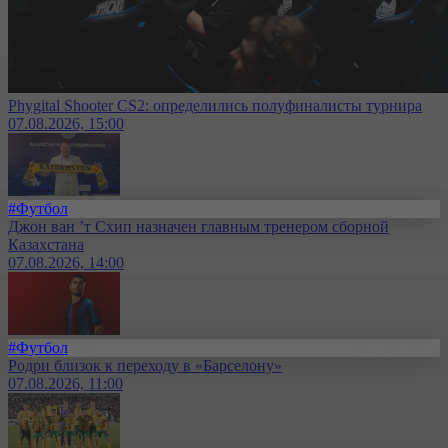
Phygital Shooter CS2: определились полуфиналисты турнира
07.08.2026, 15:00
#Футбол
Джон ван ’т Схип назначен главным тренером сборной
Казахстана
07.08.2026, 14:00
#Футбол
Родри близок к переходу в «Барселону»
07.08.2026, 11:00