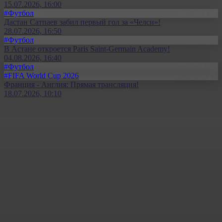
15.07.2026, 16:00
#Футбол
Дастан Сатпаев забил первый гол за «Челси»!
28.07.2026, 16:50
#Футбол
В Астане откроется Paris Saint-Germain Academy!
04.08.2026, 16:40
#Футбол
#FIFA World Cup 2026
Франция - Англия: Прямая трансляция!
18.07.2026, 10:10