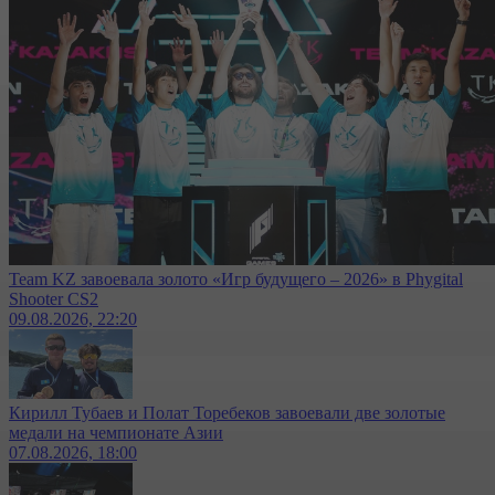
Team KZ завоевала золото «Игр будущего – 2026» в Phygital
Shooter CS2
09.08.2026, 22:20
Кирилл Тубаев и Полат Торебеков завоевали две золотые
медали на чемпионате Азии
07.08.2026, 18:00