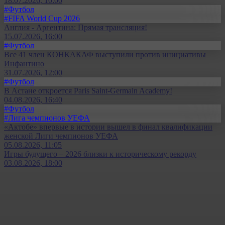
18.07.2026, 10:00
#Футбол
#FIFA World Cup 2026
Англия - Аргентина: Прямая трансляция!
15.07.2026, 16:00
#Футбол
Все 41 член КОНКАКАФ выступили против инициативы
Инфантино
31.07.2026, 12:00
#Футбол
В Астане откроется Paris Saint-Germain Academy!
04.08.2026, 16:40
#Футбол
#Лига чемпионов УЕФА
«Актобе» впервые в истории вышел в финал квалификации
женской Лиги чемпионов УЕФА
05.08.2026, 11:05
Игры будущего – 2026 близки к историческому рекорду
03.08.2026, 18:00