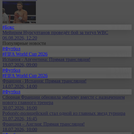
#Бокс
Мейирим Нурсултанов проведёт бой за титул WBC
06.08.2026, 12:20
Популярные новости
#Футбол
#FIFA World Cup 2026
Испания - Аргентина: Прямая трансляция!
19.07.2026, 09:00
#Футбол
#FIFA World Cup 2026
Франция - Испания: Прямая трансляция!
14.07.2026, 14:00
#Футбол
Сборная Франции обновила эмблему вместе с назначением
нового главного тренера
30.07.2026, 16:00
Робопёс-полицейский стал одной из главных звезд турнира
31.07.2026, 16:45
Франция – Англия: Прямая трансляция!
18.07.2026, 10:00