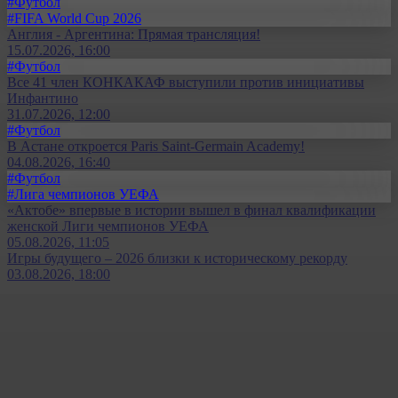
#Футбол
#FIFA World Cup 2026
Англия - Аргентина: Прямая трансляция!
15.07.2026, 16:00
#Футбол
Все 41 член КОНКАКАФ выступили против инициативы
Инфантино
31.07.2026, 12:00
#Футбол
В Астане откроется Paris Saint-Germain Academy!
04.08.2026, 16:40
#Футбол
#Лига чемпионов УЕФА
«Актобе» впервые в истории вышел в финал квалификации
женской Лиги чемпионов УЕФА
05.08.2026, 11:05
Игры будущего – 2026 близки к историческому рекорду
03.08.2026, 18:00