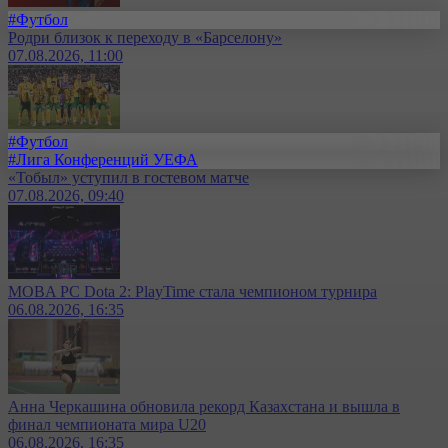
#Футбол
Родри близок к переходу в «Барселону»
07.08.2026, 11:00
#Футбол
#Лига Конференций УЕФА
«Тобыл» уступил в гостевом матче
07.08.2026, 09:40
MOBA PC Dota 2: PlayTime стала чемпионом турнира
06.08.2026, 16:35
Анна Черкашина обновила рекорд Казахстана и вышла в
финал чемпионата мира U20
06.08.2026, 16:35