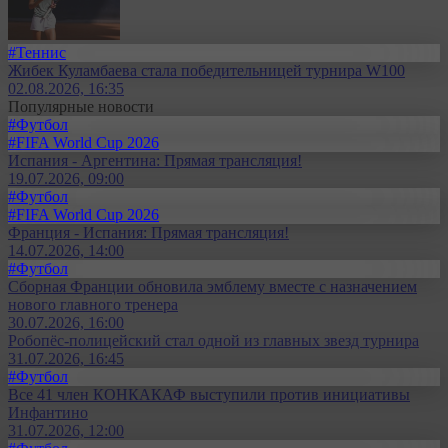
#Теннис
Жибек Куламбаева стала победительницей турнира W100
02.08.2026, 16:35
Популярные новости
#Футбол
#FIFA World Cup 2026
Испания - Аргентина: Прямая трансляция!
19.07.2026, 09:00
#Футбол
#FIFA World Cup 2026
Франция - Испания: Прямая трансляция!
14.07.2026, 14:00
#Футбол
Сборная Франции обновила эмблему вместе с назначением
нового главного тренера
30.07.2026, 16:00
Робопёс-полицейский стал одной из главных звезд турнира
31.07.2026, 16:45
#Футбол
Все 41 член КОНКАКАФ выступили против инициативы
Инфантино
31.07.2026, 12:00