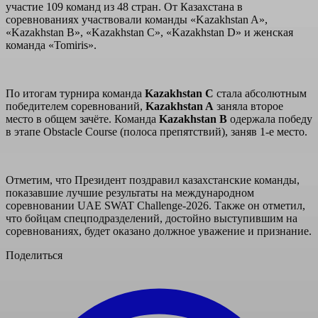
участие 109 команд из 48 стран. От Казахстана в
соревнованиях участвовали команды «Kazakhstan A»,
«Kazakhstan B», «Kazakhstan C», «Kazakhstan D» и женская
команда «Tomiris».
По итогам турнира команда
Kazakhstan C
стала абсолютным
победителем соревнований,
Kazakhstan A
заняла второе
место в общем зачёте. Команда
Kazakhstan B
одержала победу
в этапе Obstacle Course (полоса препятствий), заняв 1-е место.
Отметим, что Президент поздравил казахстанские команды,
показавшие лучшие результаты на международном
соревновании UAE SWAT Challenge-2026. Также он отметил,
что бойцам спецподразделений, достойно выступившим на
соревнованиях, будет оказано должное уважение и признание.
Поделиться