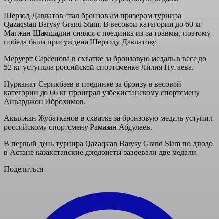
Шерзод Давлатов стал бронзовым призером турнира
Qazaqstan Barysy Grand Slam. В весовой категории до 60 кг
Магжан Шамшадин снялся с поединка из-за травмы, поэтому
победа была присуждена Шерзоду Давлатову.
Меруерт Сарсенова в схватке за бронзовую медаль в весе до
52 кг уступила российской спортсменке Лилия Нугаева.
Нурканат Серикбаев в поединке за бронзу в весовой
категории до 66 кг проиграл узбекистанскому спортсмену
Анварджон Иброхимов.
Акылжан Жубатканов в схватке за бронзовую медаль уступил
российскому спортсмену Рамазан Абдулаев.
В первый день турнира Qazaqstan Barysy Grand Slam по дзюдо
в Астане казахстанские дзюдоисты завоевали две медали.
Поделиться