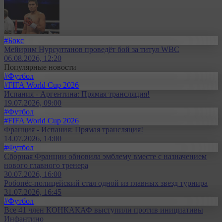
#Бокс
Мейирим Нурсултанов проведёт бой за титул WBC
06.08.2026, 12:20
Популярные новости
#Футбол
#FIFA World Cup 2026
Испания - Аргентина: Прямая трансляция!
19.07.2026, 09:00
#Футбол
#FIFA World Cup 2026
Франция - Испания: Прямая трансляция!
14.07.2026, 14:00
#Футбол
Сборная Франции обновила эмблему вместе с назначением
нового главного тренера
30.07.2026, 16:00
Робопёс-полицейский стал одной из главных звезд турнира
31.07.2026, 16:45
#Футбол
Все 41 член КОНКАКАФ выступили против инициативы
Инфантино