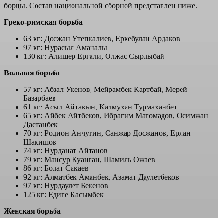
борцы. Состав национальной сборной представлен ниже.
Греко-римская борьба
63 кг: Досжан Утепкалиев, Еркебулан Ардаков
97 кг: Нурасыл Аманалы
130 кг: Алишер Ергали, Олжас Сырлыбай
Вольная борьба
57 кг: Абзал Укенов, Мейрамбек Картбай, Мерей
Базарбаев
61 кг: Асыл Айтакын, Калмухан Турмаханбет
65 кг: Айбек Айтбеков, Ибрагим Магомадов, Осимжан
Дастанбек
70 кг: Родион Анчугин, Санжар Досжанов, Ерлан
Шакишов
74 кг: Нурданат Айтанов
79 кг: Мансур Куанган, Шамиль Ожаев
86 кг: Болат Сакаев
92 кг: Алматбек Аманбек, Азамат Даулетбеков
97 кг: Нурдаулет Бекенов
125 кг: Едиге Касымбек
Женская борьба