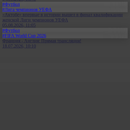
#Футбол
#Лига чемпионов УЕФА
«Актобе» впервые в истории вышел в финал квалификации
женской Лиги чемпионов УЕФА
05.08.2026, 11:05
#Футбол
#FIFA World Cup 2026
Франция - Англия: Прямая трансляция!
18.07.2026, 10:10